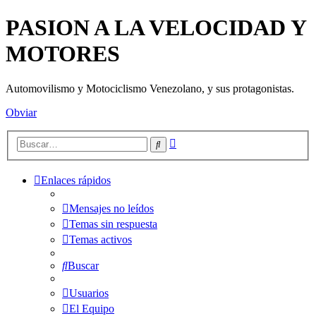
PASION A LA VELOCIDAD Y
MOTORES
Automovilismo y Motociclismo Venezolano, y sus protagonistas.
Obviar
Búsqueda
Buscar
avanzada
Enlaces rápidos
Mensajes no leídos
Temas sin respuesta
Temas activos
Buscar
Usuarios
El Equipo