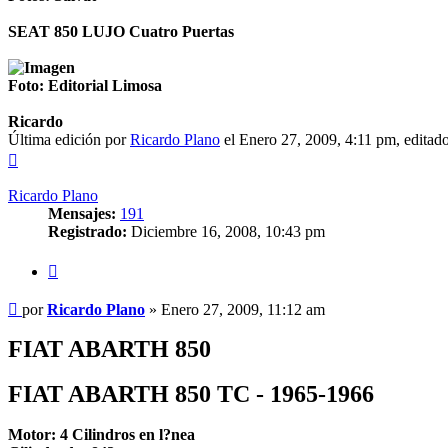
SEAT 850 LUJO Cuatro Puertas
Foto: Editorial Limosa
Ricardo
Última edición por
Ricardo Plano
el Enero 27, 2009, 4:11 pm, editado 
Arriba
Ricardo Plano
Mensajes:
191
Registrado:
Diciembre 16, 2008, 10:43 pm
Citar
Mensaje
por
Ricardo Plano
»
Enero 27, 2009, 11:12 am
sin
leer
FIAT ABARTH 850
FIAT ABARTH 850 TC - 1965-1966
Motor: 4 Cilindros en l?nea