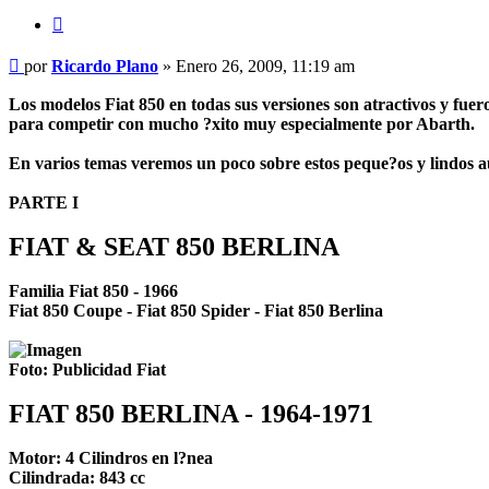
Citar
Mensaje
por
Ricardo Plano
»
Enero 26, 2009, 11:19 am
sin
leer
Los modelos Fiat 850 en todas sus versiones son atractivos y fue
para competir con mucho ?xito muy especialmente por Abarth.
En varios temas veremos un poco sobre estos peque?os y lindos 
PARTE I
FIAT & SEAT 850 BERLINA
Familia Fiat 850 - 1966
Fiat 850 Coupe - Fiat 850 Spider - Fiat 850 Berlina
Foto: Publicidad Fiat
FIAT 850 BERLINA - 1964-1971
Motor: 4 Cilindros en l?nea
Cilindrada: 843 cc