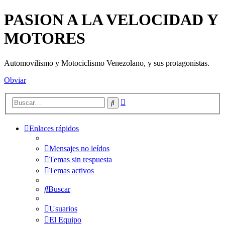
PASION A LA VELOCIDAD Y
MOTORES
Automovilismo y Motociclismo Venezolano, y sus protagonistas.
Obviar
Búsqueda
Buscar
avanzada
Enlaces rápidos
Mensajes no leídos
Temas sin respuesta
Temas activos
Buscar
Usuarios
El Equipo