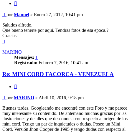
Citar
Mensaje
por
Manuel
»
Enero 27, 2012, 10:41 pm
sin
leer
Saludos alfredo,
Que bueno tenerte por aqui. Tendras fotos de esa epoca.?
Gracias
Arriba
MARINO
Mensajes:
1
Registrado:
Febrero 7, 2016, 10:41 am
Re: MINI CORD FACORCA - VENEZUELA
Citar
Mensaje
por
MARINO
»
Abril 10, 2016, 9:18 pm
sin
leer
Buenas tardes. Googleando me encontré con este Foro y me parece
muy interesante su contenido. De antemano muchas gracias por las
ilustraciones y detalles que desconocía con respecto al origen de los
mini cord. Tengo un par de inquietudes o dudas. Poseo un Mini
Cord. Versión Jhon Cooper de 1995 y tengo dudas con respecto al