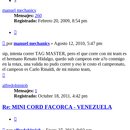
3
manuel mechanics
Mensajes:
260
Registrado:
Febrero 20, 2009, 8:54 pm
Citar
Mensaje
por
manuel mechanics
»
Agosto 12, 2010, 5:47 pm
sin
leer
sip, intenta correr TAG MASTER, pero el que corre con mi team es
el hermano Renato Hidalgo, quedo sub campeon este a?o conmigo
en la rotax, una valida no pudo correr y eso le costo el campeonato,
el campeon es Carlo Rinaldi, de mi mismo team,
Arriba
alfredohimiob
Mensajes:
1
Registrado:
Octubre 18, 2011, 4:42 pm
Re: MINI CORD FACORCA - VENEZUELA
Citar
Mensaje