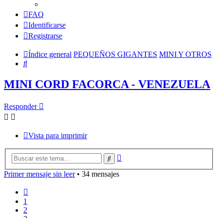
FAQ
Identificarse
Registrarse
Índice general
PEQUEÑOS GIGANTES
MINI Y OTROS
Buscar
MINI CORD FACORCA - VENEZUELA
Responder
Vista para imprimir
Búsqueda
Buscar
avanzada
Primer mensaje sin leer
• 34 mensajes
Anterior
1
2