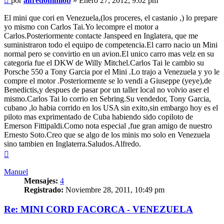
por
alfredohimiob
»
Enero 27, 2012, 9:02 pm
sin
leer
El mini que cori en Venezuela,(los proceres, el castanio ,) lo prepare
yo mismo con Carlos Tai.Yo lecompre el motor a
Carlos.Posteriormente contacte Janspeed en Inglatera, que me
suministraron todo el equipo de competencia.El carro nacio un Mini
normal pero se convirtio en un avion.El unico carro mas velz en su
categoria fue el DKW de Willy Mitchel.Carlos Tai le cambio su
Porsche 550 a Tony Garcia por el Mini .Lo trajo a Venezuela y yo le
compre el motor .Posteriormente se lo vendi a Giuseppe (yeye),de
Benedictis,y despues de pasar por un taller local no volvio aser el
mismo.Carlos Tai lo corrio en Sebring.Su vendedor, Tony Garcia,
cubano ,lo habia corrido en los USA sin exito,sin embargo hoy es el
piloto mas exprimentado de Cuba habiendo sido copiloto de
Emerson Fittipaldi.Como nota especial ,fue gran amigo de nuestro
Ernesto Soto.Creo que se algo de los minis mo solo en Venezuela
sino tambien en Inglaterra.Saludos.Alfredo.
Arriba
Manuel
Mensajes:
4
Registrado:
Noviembre 28, 2011, 10:49 pm
Re: MINI CORD FACORCA - VENEZUELA