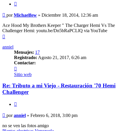
Citar
Mensaje
por
Michaelfow
»
Diciembre 18, 2014, 12:36 am
sin
leer
Ace Hood My Brothers Keeper " The Charger Hemi Vs The
Challenger Hemi: youtu.be/Dn5bRaPCLlQ via YouTube
Arriba
anniel
Mensajes:
17
Registrado:
Agosto 21, 2017, 6:26 am
Contactar:
Contactar
anniel
Sitio web
Re: Tributo a mi Viejo - Restauración '70 Hemi
Challenger
Citar
Mensaje
por
anniel
»
Febrero 6, 2018, 3:00 pm
sin
leer
no se ven las fotos amigo
Plantas electricas Venezuela