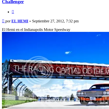
Challenger
Citar
Mensaje
por
EL HEMI
»
Septiembre 27, 2012, 7:32 pm
sin
leer
El Hemi en el Indianapolis Motor Speedway