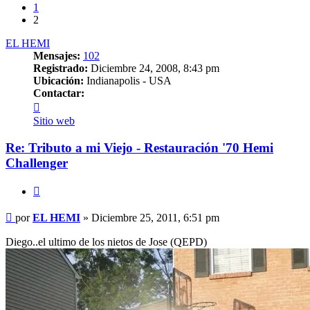
1
2
EL HEMI
Mensajes:
102
Registrado:
Diciembre 24, 2008, 8:43 pm
Ubicación:
Indianapolis - USA
Contactar:
Contactar
EL
Sitio web
HEMI
Re: Tributo a mi Viejo - Restauración '70 Hemi
Challenger
Citar
Mensaje
por
EL HEMI
»
Diciembre 25, 2011, 6:51 pm
sin
leer
Diego..el ultimo de los nietos de Jose (QEPD)