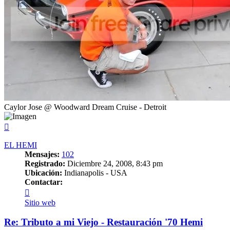
Caylor Jose @ Woodward Dream Cruise - Detroit
Arriba
EL HEMI
Mensajes:
102
Registrado:
Diciembre 24, 2008, 8:43 pm
Ubicación:
Indianapolis - USA
Contactar:
Contactar
EL
Sitio web
HEMI
Re: Tributo a mi Viejo - Restauración '70 Hemi