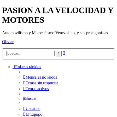
PASION A LA VELOCIDAD Y
MOTORES
Automovilismo y Motociclismo Venezolano, y sus protagonistas.
Obviar
Búsqueda
Buscar
avanzada
Enlaces rápidos
Mensajes no leídos
Temas sin respuesta
Temas activos
Buscar
Usuarios
El Equipo