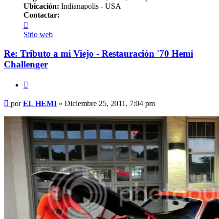
Ubicación:
Indianapolis - USA
Contactar:
Contactar
EL
Sitio web
HEMI
Re: Tributo a mi Viejo - Restauración '70 Hemi
Challenger
Citar
Mensaje
por
EL HEMI
»
Diciembre 25, 2011, 7:04 pm
sin
leer