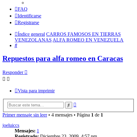
FAQ
Identificarse
Registrarse
Índice general
CARROS FAMOSOS EN TIERRAS
VENEZOLANAS
ALFA ROMEO EN VENEZUELA
Buscar
Repuestos para alfa romeo en Caracas
Responder
Vista para imprimir
Búsqueda
Buscar
avanzada
Primer mensaje sin leer
• 4 mensajes • Página
1
de
1
joeluiccs
Mensajes:
1
Registrado:
Diciembre 23, 2009, 4:57 pm