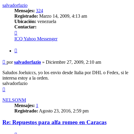
salvadorfazio
Mensajes:
324
Registrado:
Marzo 14, 2009, 4:13 am
Ubicación:
venezuela
Contactar:
Contactar
salvadorfazio
ICQ
Yahoo Messenger
Citar
Mensaje
por
salvadorfazio
»
Diciembre 27, 2009, 2:10 am
sin
leer
Saludos Joeluiccs, yo los envio desde Italia por DHL o Fedex, si le
interesa estoy a la orden.
salvadorfazio
Arriba
NELSONM
Mensajes:
1
Registrado:
Agosto 23, 2016, 2:59 pm
Re: Repuestos para alfa romeo en Caracas
Citar