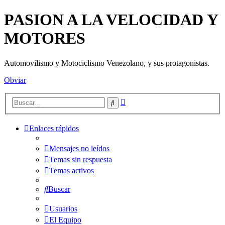
PASION A LA VELOCIDAD Y
MOTORES
Automovilismo y Motociclismo Venezolano, y sus protagonistas.
Obviar
Búsqueda
Buscar
avanzada
Enlaces rápidos
Mensajes no leídos
Temas sin respuesta
Temas activos
Buscar
Usuarios
El Equipo