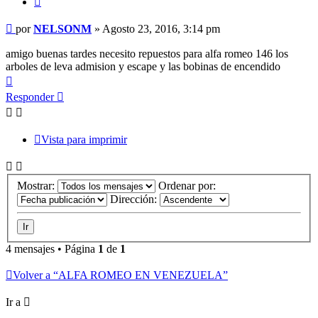
Mensaje
por
NELSONM
»
Agosto 23, 2016, 3:14 pm
sin
leer
amigo buenas tardes necesito repuestos para alfa romeo 146 los
arboles de leva admision y escape y las bobinas de encendido
Arriba
Responder
Vista para imprimir
Mostrar:
Ordenar por:
Dirección:
4 mensajes • Página
1
de
1
Volver a “ALFA ROMEO EN VENEZUELA”
Ir a