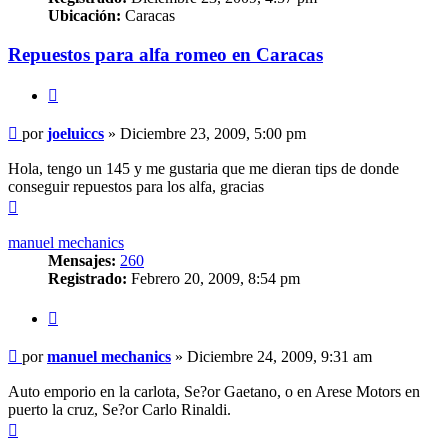
Ubicación:
Caracas
Repuestos para alfa romeo en Caracas
Citar
Mensaje
por
joeluiccs
»
Diciembre 23, 2009, 5:00 pm
sin
leer
Hola, tengo un 145 y me gustaria que me dieran tips de donde
conseguir repuestos para los alfa, gracias
Arriba
manuel mechanics
Mensajes:
260
Registrado:
Febrero 20, 2009, 8:54 pm
Citar
Mensaje
por
manuel mechanics
»
Diciembre 24, 2009, 9:31 am
sin
leer
Auto emporio en la carlota, Se?or Gaetano, o en Arese Motors en
puerto la cruz, Se?or Carlo Rinaldi.
Arriba