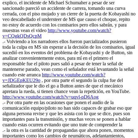
explico, el incidente de Michael Schumaher a pesar de ser
sancionado pareció un accidente de carrera, tomando una curva
cerrada, con el piso mojado y un cierre de la puerta de Kobayashi no
veo descabellado el understeer de MS que causo el choque, repito
no estoy de acuerdo con los comisarios pero ellos sabrán, y para
muestras vean el video
http://www.youtube.com/watch?
v=CQgkQDsQcpM
.- Volviendo a los narradores ellos fueron parcializados pusieron
toda la culpa en MS sin esperar a la decisión de los comisarios, igual
sucedió en los eventos del problema de Kobayashi y de Button, sin
analizar convenientemente estos, para mí en el primero el
responsable fue el piloto pues salió a pesar de tener la señal de
mantenerse parado, vean como el señalador está levantando la señal
cuando este arranca
http://www.youtube.com/watch?
v=JDGEpKEU29o
, por otra parte el segundo la culpa fue del
señalizador que le dio el go a Button antes de que el mecánico
apretara la rueda, si tienen chance vean la repetición, en YouTube.
http://www.youtube.com/watch?v=uqvl-pD6Aog
.- Por otra parte en las ocasiones que ponen el audio de la
comunicación equipo/piloto no han sido capaces de grabar eso que
alguna persona revise y que les asista con lo que se dice, pues son
importantes para la transmisión, y muchas veces se ponen a hablar
cuando estas ocurren evitando que uno trate de comprender la
.- la otra es la cantidad de propagandas que ahora ponen, momentos
importantes como los cambios de neumáticos, adelantamientos,