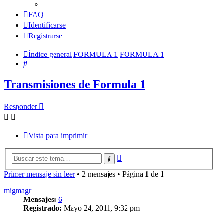
FAQ
Identificarse
Registrarse
Índice general
FORMULA 1
FORMULA 1
Buscar
Transmisiones de Formula 1
Responder
Vista para imprimir
Búsqueda
Buscar
avanzada
Primer mensaje sin leer
• 2 mensajes • Página
1
de
1
migmagr
Mensajes:
6
Registrado:
Mayo 24, 2011, 9:32 pm