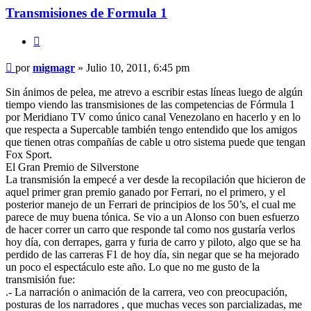
Transmisiones de Formula 1
Citar
Mensaje
por
migmagr
»
Julio 10, 2011, 6:45 pm
sin
leer
Sin ánimos de pelea, me atrevo a escribir estas líneas luego de algún
tiempo viendo las transmisiones de las competencias de Fórmula 1
por Meridiano TV como único canal Venezolano en hacerlo y en lo
que respecta a Supercable también tengo entendido que los amigos
que tienen otras compañías de cable u otro sistema puede que tengan
Fox Sport.
El Gran Premio de Silverstone
La transmisión la empecé a ver desde la recopilación que hicieron de
aquel primer gran premio ganado por Ferrari, no el primero, y el
posterior manejo de un Ferrari de principios de los 50’s, el cual me
parece de muy buena tónica. Se vio a un Alonso con buen esfuerzo
de hacer correr un carro que responde tal como nos gustaría verlos
hoy día, con derrapes, garra y furia de carro y piloto, algo que se ha
perdido de las carreras F1 de hoy día, sin negar que se ha mejorado
un poco el espectáculo este año. Lo que no me gusto de la
transmisión fue:
.- La narración o animación de la carrera, veo con preocupación,
posturas de los narradores , que muchas veces son parcializadas, me