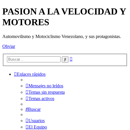
PASION A LA VELOCIDAD Y
MOTORES
Automovilismo y Motociclismo Venezolano, y sus protagonistas.
Obviar
Búsqueda
Buscar
avanzada
Enlaces rápidos
Mensajes no leídos
Temas sin respuesta
Temas activos
Buscar
Usuarios
El Equipo