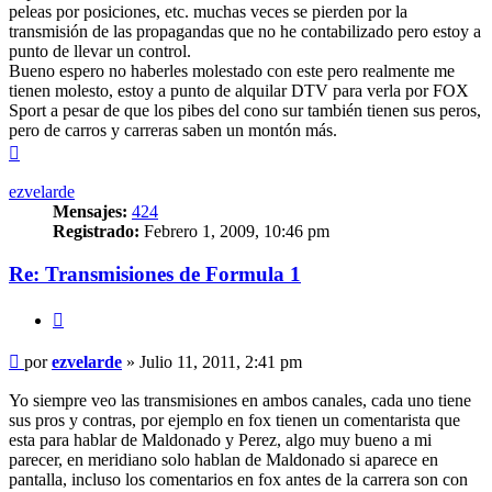
peleas por posiciones, etc. muchas veces se pierden por la
transmisión de las propagandas que no he contabilizado pero estoy a
punto de llevar un control.
Bueno espero no haberles molestado con este pero realmente me
tienen molesto, estoy a punto de alquilar DTV para verla por FOX
Sport a pesar de que los pibes del cono sur también tienen sus peros,
pero de carros y carreras saben un montón más.
Arriba
ezvelarde
Mensajes:
424
Registrado:
Febrero 1, 2009, 10:46 pm
Re: Transmisiones de Formula 1
Citar
Mensaje
por
ezvelarde
»
Julio 11, 2011, 2:41 pm
sin
leer
Yo siempre veo las transmisiones en ambos canales, cada uno tiene
sus pros y contras, por ejemplo en fox tienen un comentarista que
esta para hablar de Maldonado y Perez, algo muy bueno a mi
parecer, en meridiano solo hablan de Maldonado si aparece en
pantalla, incluso los comentarios en fox antes de la carrera son con