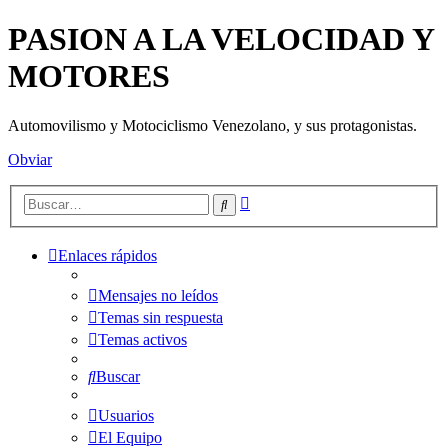
PASION A LA VELOCIDAD Y
MOTORES
Automovilismo y Motociclismo Venezolano, y sus protagonistas.
Obviar
Búsqueda
Buscar
avanzada
Enlaces rápidos
Mensajes no leídos
Temas sin respuesta
Temas activos
Buscar
Usuarios
El Equipo