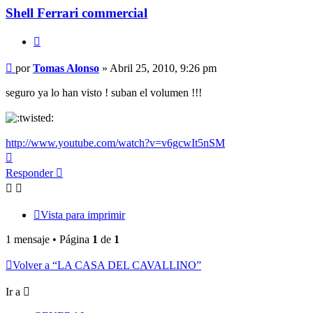
Shell Ferrari commercial
Citar
Mensaje
por
Tomas Alonso
»
Abril 25, 2010, 9:26 pm
sin
leer
seguro ya lo han visto ! suban el volumen !!!
http://www.youtube.com/watch?v=v6gcwIt5nSM
Arriba
Responder
Vista para imprimir
1 mensaje • Página
1
de
1
Volver a “LA CASA DEL CAVALLINO”
Ir a