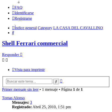
FAQ
Identificarse
Registrarse
Índice general
Category
LA CASA DEL CAVALLINO
Buscar
Shell Ferrari commercial
Responder
Vista para imprimir
Búsqueda
Buscar
avanzada
Primer mensaje sin leer
• 1 mensaje • Página
1
de
1
Tomas Alonso
Mensajes:
3
Registrado:
Abril 25, 2010, 1:51 pm