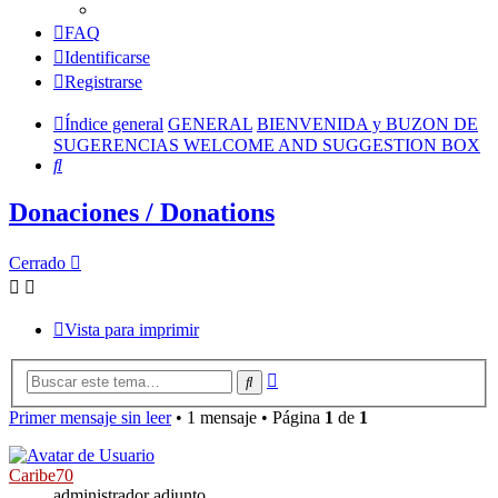
FAQ
Identificarse
Registrarse
Índice general
GENERAL
BIENVENIDA y BUZON DE
SUGERENCIAS WELCOME AND SUGGESTION BOX
Buscar
Donaciones / Donations
Cerrado
Vista para imprimir
Búsqueda
Buscar
avanzada
Primer mensaje sin leer
• 1 mensaje • Página
1
de
1
Caribe70
administrador adjunto