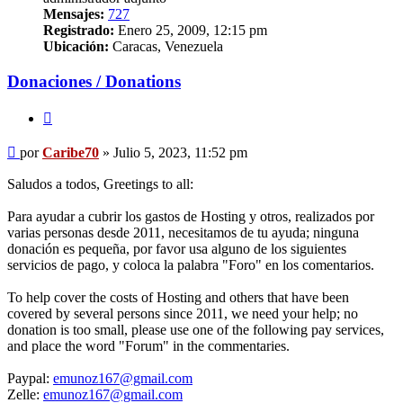
Mensajes:
727
Registrado:
Enero 25, 2009, 12:15 pm
Ubicación:
Caracas, Venezuela
Donaciones / Donations
Citar
Mensaje
por
Caribe70
»
Julio 5, 2023, 11:52 pm
sin
leer
Saludos a todos, Greetings to all:
Para ayudar a cubrir los gastos de Hosting y otros, realizados por
varias personas desde 2011, necesitamos de tu ayuda; ninguna
donación es pequeña, por favor usa alguno de los siguientes
servicios de pago, y coloca la palabra "Foro" en los comentarios.
To help cover the costs of Hosting and others that have been
covered by several persons since 2011, we need your help; no
donation is too small, please use one of the following pay services,
and place the word "Forum" in the commentaries.
Paypal:
emunoz167@gmail.com
Zelle:
emunoz167@gmail.com