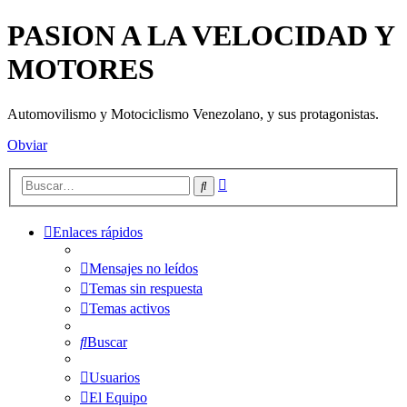
PASION A LA VELOCIDAD Y
MOTORES
Automovilismo y Motociclismo Venezolano, y sus protagonistas.
Obviar
Búsqueda
Buscar
avanzada
Enlaces rápidos
Mensajes no leídos
Temas sin respuesta
Temas activos
Buscar
Usuarios
El Equipo