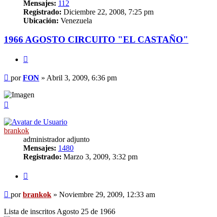
Mensajes:
112
Registrado:
Diciembre 22, 2008, 7:25 pm
Ubicación:
Venezuela
1966 AGOSTO CIRCUITO "EL CASTAÑO"
Citar
Mensaje
por
FON
»
Abril 3, 2009, 6:36 pm
sin
leer
Arriba
brankok
administrador adjunto
Mensajes:
1480
Registrado:
Marzo 3, 2009, 3:32 pm
Citar
Mensaje
por
brankok
»
Noviembre 29, 2009, 12:33 am
sin
leer
Lista de inscritos Agosto 25 de 1966