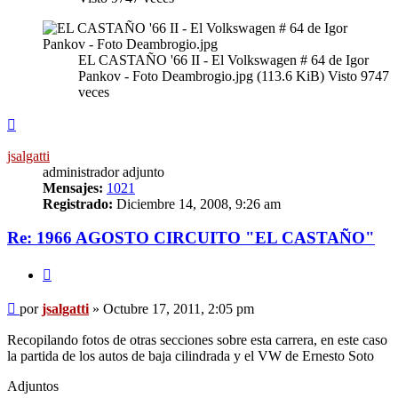
EL CASTAÑO '66 II - El Volkswagen # 64 de Igor
Pankov - Foto Deambrogio.jpg (113.6 KiB) Visto 9747
veces
Arriba
jsalgatti
administrador adjunto
Mensajes:
1021
Registrado:
Diciembre 14, 2008, 9:26 am
Re: 1966 AGOSTO CIRCUITO "EL CASTAÑO"
Citar
Mensaje
por
jsalgatti
»
Octubre 17, 2011, 2:05 pm
sin
leer
Recopilando fotos de otras secciones sobre esta carrera, en este caso
la partida de los autos de baja cilindrada y el VW de Ernesto Soto
Adjuntos