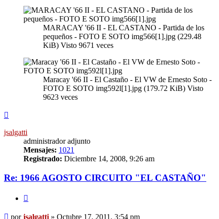
MARACAY '66 II - EL CASTANO - Partida de los
pequeños - FOTO E SOTO img566[1].jpg (229.48
KiB) Visto 9671 veces
Maracay '66 II - El Castaño - El VW de Ernesto Soto -
FOTO E SOTO img592l[1].jpg (179.72 KiB) Visto
9623 veces
Arriba
jsalgatti
administrador adjunto
Mensajes:
1021
Registrado:
Diciembre 14, 2008, 9:26 am
Re: 1966 AGOSTO CIRCUITO "EL CASTAÑO"
Citar
Mensaje
por
jsalgatti
»
Octubre 17, 2011, 3:54 pm