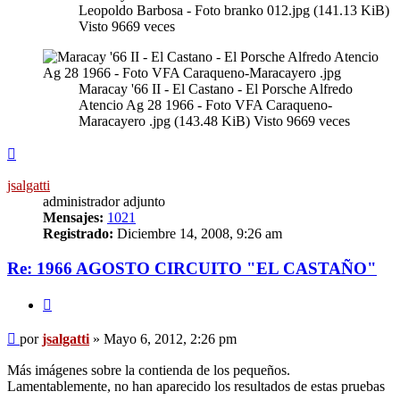
Leopoldo Barbosa - Foto branko 012.jpg (141.13 KiB)
Visto 9669 veces
Maracay '66 II - El Castano - El Porsche Alfredo
Atencio Ag 28 1966 - Foto VFA Caraqueno-
Maracayero .jpg (143.48 KiB) Visto 9669 veces
Arriba
jsalgatti
administrador adjunto
Mensajes:
1021
Registrado:
Diciembre 14, 2008, 9:26 am
Re: 1966 AGOSTO CIRCUITO "EL CASTAÑO"
Citar
Mensaje
por
jsalgatti
»
Mayo 6, 2012, 2:26 pm
sin
leer
Más imágenes sobre la contienda de los pequeños.
Lamentablemente, no han aparecido los resultados de estas pruebas