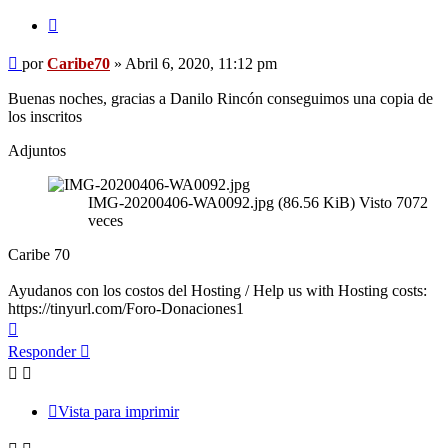
Citar
Mensaje
por
Caribe70
»
Abril 6, 2020, 11:12 pm
sin
leer
Buenas noches, gracias a Danilo Rincón conseguimos una copia de
los inscritos
Adjuntos
IMG-20200406-WA0092.jpg (86.56 KiB) Visto 7072
veces
Caribe 70
Ayudanos con los costos del Hosting / Help us with Hosting costs:
https://tinyurl.com/Foro-Donaciones1
Arriba
Responder
Vista para imprimir