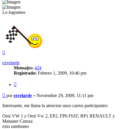
Lo logramos
Arriba
ezvelarde
Mensajes:
424
Registrado:
Febrero 1, 2009, 10:46 pm
Citar
Mensaje
por
ezvelarde
»
Noviembre 29, 2009, 11:11 pm
sin
leer
Interesante, me llama la atencion unos carros participantes:
Orni VW 1 y Orni Vw 2, EP2, FP6 FIAT, RP1 RENAULT y
Manaure Caruza
ezio zambrano