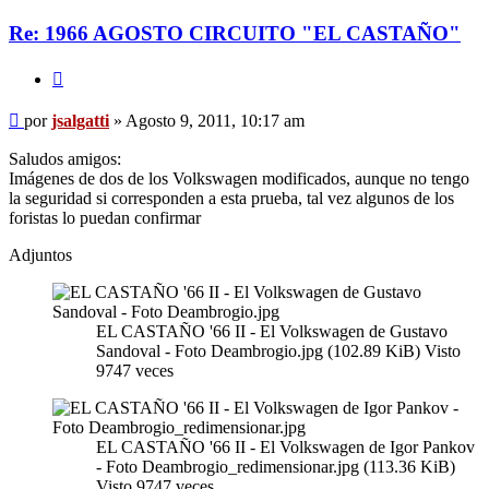
Re: 1966 AGOSTO CIRCUITO "EL CASTAÑO"
Citar
Mensaje
por
jsalgatti
»
Agosto 9, 2011, 10:17 am
sin
leer
Saludos amigos:
Imágenes de dos de los Volkswagen modificados, aunque no tengo
la seguridad si corresponden a esta prueba, tal vez algunos de los
foristas lo puedan confirmar
Adjuntos
EL CASTAÑO '66 II - El Volkswagen de Gustavo
Sandoval - Foto Deambrogio.jpg (102.89 KiB) Visto
9747 veces
EL CASTAÑO '66 II - El Volkswagen de Igor Pankov
- Foto Deambrogio_redimensionar.jpg (113.36 KiB)
Visto 9747 veces