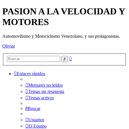
PASION A LA VELOCIDAD Y
MOTORES
Automovilismo y Motociclismo Venezolano, y sus protagonistas.
Obviar
Búsqueda
Buscar
avanzada
Enlaces rápidos
Mensajes no leídos
Temas sin respuesta
Temas activos
Buscar
Usuarios
El Equipo