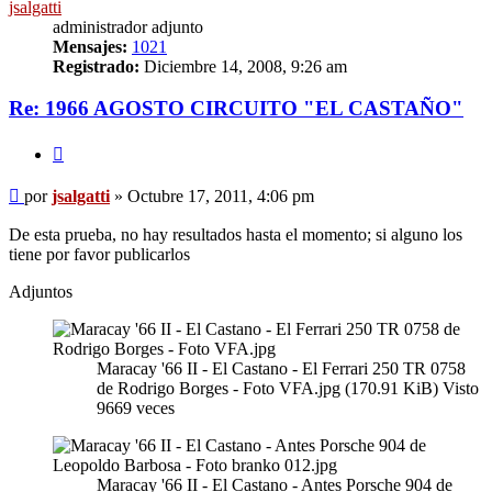
jsalgatti
administrador adjunto
Mensajes:
1021
Registrado:
Diciembre 14, 2008, 9:26 am
Re: 1966 AGOSTO CIRCUITO "EL CASTAÑO"
Citar
Mensaje
por
jsalgatti
»
Octubre 17, 2011, 4:06 pm
sin
leer
De esta prueba, no hay resultados hasta el momento; si alguno los
tiene por favor publicarlos
Adjuntos
Maracay '66 II - El Castano - El Ferrari 250 TR 0758
de Rodrigo Borges - Foto VFA.jpg (170.91 KiB) Visto
9669 veces
Maracay '66 II - El Castano - Antes Porsche 904 de