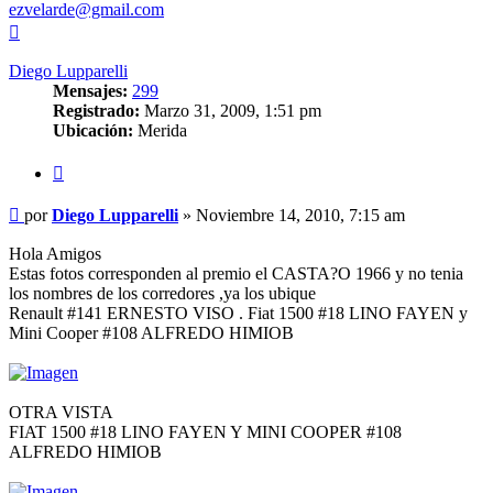
ezvelarde@gmail.com
Arriba
Diego Lupparelli
Mensajes:
299
Registrado:
Marzo 31, 2009, 1:51 pm
Ubicación:
Merida
Citar
Mensaje
por
Diego Lupparelli
»
Noviembre 14, 2010, 7:15 am
sin
leer
Hola Amigos
Estas fotos corresponden al premio el CASTA?O 1966 y no tenia
los nombres de los corredores ,ya los ubique
Renault #141 ERNESTO VISO . Fiat 1500 #18 LINO FAYEN y
Mini Cooper #108 ALFREDO HIMIOB
OTRA VISTA
FIAT 1500 #18 LINO FAYEN Y MINI COOPER #108
ALFREDO HIMIOB