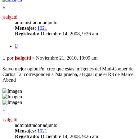
Arriba
jsalgatti
administrador adjunto
Mensajes:
1021
Registrado:
Diciembre 14, 2008, 9:26 am
Citar
Mensaje
por
jsalgatti
»
Noviembre 21, 2010, 10:09 am
sin
leer
Salvo mejor opioni?n, creo que estas im?genes del Mini-Cooper de
Carlos Tai corresponden a ?sta prueba, al igual que el R8 de Marcel
Abend
Arriba
jsalgatti
administrador adjunto
Mensajes:
1021
Registrado:
Diciembre 14, 2008, 9:26 am