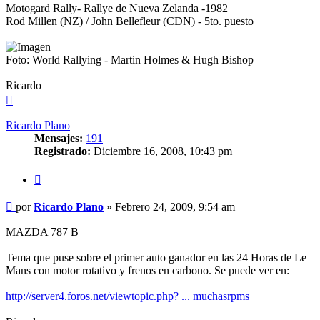
Motogard Rally- Rallye de Nueva Zelanda -1982
Rod Millen (NZ) / John Bellefleur (CDN) - 5to. puesto
Foto: World Rallying - Martin Holmes & Hugh Bishop
Ricardo
Arriba
Ricardo Plano
Mensajes:
191
Registrado:
Diciembre 16, 2008, 10:43 pm
Citar
Mensaje
por
Ricardo Plano
»
Febrero 24, 2009, 9:54 am
sin
leer
MAZDA 787 B
Tema que puse sobre el primer auto ganador en las 24 Horas de Le
Mans con motor rotativo y frenos en carbono. Se puede ver en:
http://server4.foros.net/viewtopic.php? ... muchasrpms