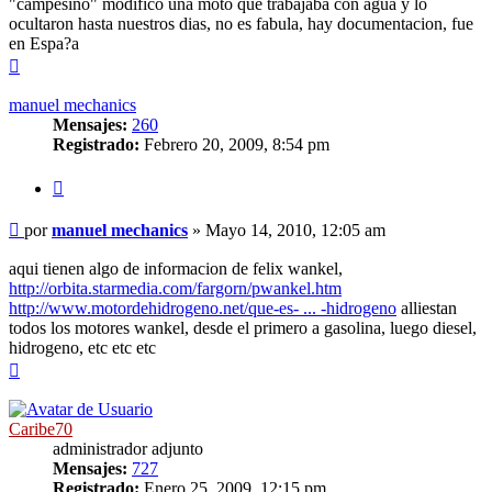
"campesino" modifico una moto que trabajaba con agua y lo
ocultaron hasta nuestros dias, no es fabula, hay documentacion, fue
en Espa?a
Arriba
manuel mechanics
Mensajes:
260
Registrado:
Febrero 20, 2009, 8:54 pm
Citar
Mensaje
por
manuel mechanics
»
Mayo 14, 2010, 12:05 am
sin
leer
aqui tienen algo de informacion de felix wankel,
http://orbita.starmedia.com/fargorn/pwankel.htm
http://www.motordehidrogeno.net/que-es- ... -hidrogeno
alliestan
todos los motores wankel, desde el primero a gasolina, luego diesel,
hidrogeno, etc etc etc
Arriba
Caribe70
administrador adjunto
Mensajes:
727
Registrado:
Enero 25, 2009, 12:15 pm