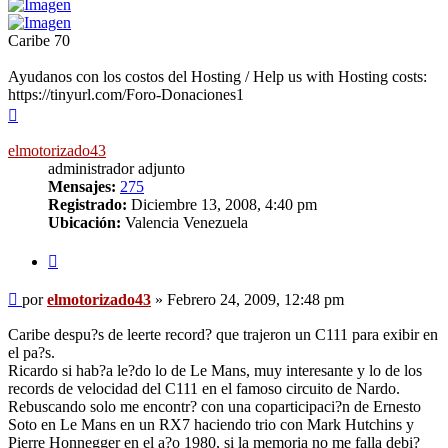
Caribe 70
Ayudanos con los costos del Hosting / Help us with Hosting costs:
https://tinyurl.com/Foro-Donaciones1
Arriba
elmotorizado43
administrador adjunto
Mensajes:
275
Registrado:
Diciembre 13, 2008, 4:40 pm
Ubicación:
Valencia Venezuela
Citar
Mensaje
por
elmotorizado43
»
Febrero 24, 2009, 12:48 pm
sin
leer
Caribe despu?s de leerte record? que trajeron un C111 para exibir en
el pa?s.
Ricardo si hab?a le?do lo de Le Mans, muy interesante y lo de los
records de velocidad del C111 en el famoso circuito de Nardo.
Rebuscando solo me encontr? con una coparticipaci?n de Ernesto
Soto en Le Mans en un RX7 haciendo trio con Mark Hutchins y
Pierre Honnegger en el a?o 1980, si la memoria no me falla debi?