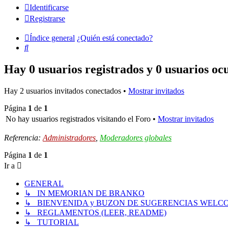
Identificarse
Registrarse
Índice general
¿Quién está conectado?
Buscar
Hay 0 usuarios registrados y 0 usuarios oc
Hay 2 usuarios invitados conectados •
Mostrar invitados
Página
1
de
1
No hay usuarios registrados visitando el Foro •
Mostrar invitados
Referencia:
Administradores
,
Moderadores globales
Página
1
de
1
Ir a
GENERAL
↳ IN MEMORIAN DE BRANKO
↳ BIENVENIDA y BUZON DE SUGERENCIAS WELC
↳ REGLAMENTOS (LEER, README)
↳ TUTORIAL