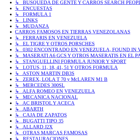
↳ BUSQUEDA DE GENTE Y CARROS SEARCH PEOP
↳ ENCUESTAS
↳ FORMULA 1
↳ LINKS
↳ MUDANZA
CARROS FAMOSOS EN TIERRAS VENEZOLANAS
↳ FERRARIS EN VENEZUELA
↳ EL TIGRE Y OTROS PORSCHES
↳ 0302 ENCONTRADO EN VENEZUELA, FOUND IN
↳ MASERATI A6 GCS Y OTROS MASERATIS EN EL PA
↳ STANGUELLINI FORMULA JUNIOR Y SPORT
↳ LOTUS, 11, 18, 41, 51 Y OTROS FORMULA
↳ ASTON MARTIN DB3S
↳ ZEREX, LOLA T 70 y McLAREN M1 B
↳ MERCEDES 300SL
↳ ALFA ROMEO EN VENEZUELA
↳ MECANICA NACIONAL
↳ AC BRISTOL Y ACECA
↳ ABARTH
↳ CAJA DE ZAPATOS
↳ BUGATTI TIPO 35
↳ ALLARD J2X
↳ OTRAS MARCAS FAMOSAS
↳ RESTAURACIONES