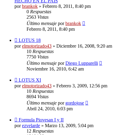
HECHO EN EL PAIS
por
brankok
»
Febrero 8, 2011, 8:40 pm
0
Respuestas
2563
Vistas
Último mensaje
por
brankok
Febrero 8, 2011, 8:40 pm
LOTUS 18
por
elmotorizado43
»
Diciembre 16, 2008, 9:20 am
10
Respuestas
7750
Vistas
Último mensaje
por
Diego Lupparelli
Noviembre 16, 2010, 6:42 am
LOTUS XI
por
elmotorizado43
»
Febrero 3, 2009, 12:56 pm
10
Respuestas
8694
Vistas
Último mensaje
por
gordojose
Abril 24, 2010, 6:03 pm
Formula Piovesan I y II
por
ezvelarde
»
Marzo 13, 2009, 5:04 pm
12
Respuestas