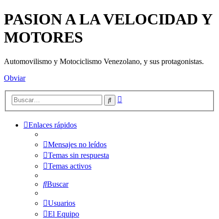
PASION A LA VELOCIDAD Y
MOTORES
Automovilismo y Motociclismo Venezolano, y sus protagonistas.
Obviar
Búsqueda
Buscar
avanzada
Enlaces rápidos
Mensajes no leídos
Temas sin respuesta
Temas activos
Buscar
Usuarios
El Equipo