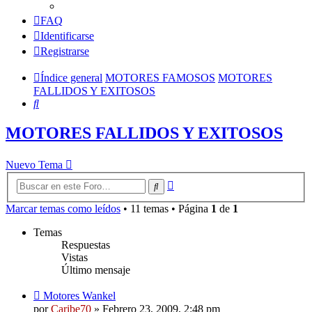
FAQ
Identificarse
Registrarse
Índice general
MOTORES FAMOSOS
MOTORES
FALLIDOS Y EXITOSOS
Buscar
MOTORES FALLIDOS Y EXITOSOS
Nuevo Tema
Búsqueda
Buscar
avanzada
Marcar temas como leídos
• 11 temas • Página
1
de
1
Temas
Respuestas
Vistas
Último mensaje
Motores Wankel
por
Caribe70
»
Febrero 23, 2009, 2:48 pm