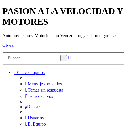
PASION A LA VELOCIDAD Y
MOTORES
Automovilismo y Motociclismo Venezolano, y sus protagonistas.
Obviar
Búsqueda
Buscar
avanzada
Enlaces rápidos
Mensajes no leídos
Temas sin respuesta
Temas activos
Buscar
Usuarios
El Equipo