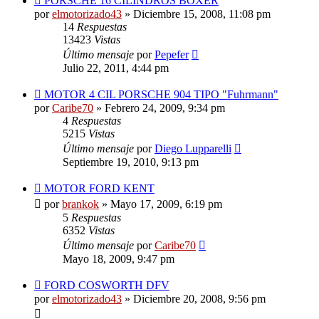
PORSCHE 16 CILINDROS BOXER
por
elmotorizado43
»
Diciembre 15, 2008, 11:08 pm
14
Respuestas
13423
Vistas
Último mensaje
por
Pepefer
Julio 22, 2011, 4:44 pm
MOTOR 4 CIL PORSCHE 904 TIPO "Fuhrmann"
por
Caribe70
»
Febrero 24, 2009, 9:34 pm
4
Respuestas
5215
Vistas
Último mensaje
por
Diego Lupparelli
Septiembre 19, 2010, 9:13 pm
MOTOR FORD KENT
por
brankok
»
Mayo 17, 2009, 6:19 pm
5
Respuestas
6352
Vistas
Último mensaje
por
Caribe70
Mayo 18, 2009, 9:47 pm
FORD COSWORTH DFV
por
elmotorizado43
»
Diciembre 20, 2008, 9:56 pm