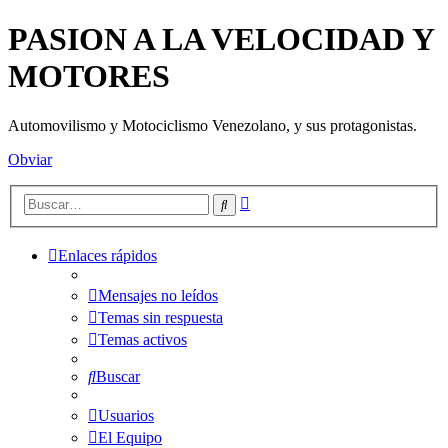
PASION A LA VELOCIDAD Y
MOTORES
Automovilismo y Motociclismo Venezolano, y sus protagonistas.
Obviar
Búsqueda
Buscar
avanzada
Enlaces rápidos
Mensajes no leídos
Temas sin respuesta
Temas activos
Buscar
Usuarios
El Equipo