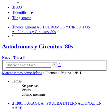
FAQ
Identificarse
Registrarse
Índice general
AUTODROMOS Y CIRCUITOS
Autódromos y Circuitos '80s
Buscar
Autódromos y Circuitos '80s
Nuevo Tema
Búsqueda
Buscar
avanzada
Marcar temas como leídos
• 3 temas • Página
1
de
1
Temas
Respuestas
Vistas
Último mensaje
1981 TURAGUA - PRUEBA INTERNACIONAL EN
ABRIL