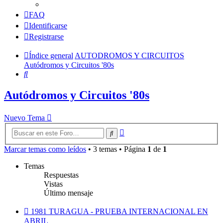
FAQ
Identificarse
Registrarse
Índice general
AUTODROMOS Y CIRCUITOS
Autódromos y Circuitos '80s
Buscar
Autódromos y Circuitos '80s
Nuevo Tema
Búsqueda
Buscar
avanzada
Marcar temas como leídos
• 3 temas • Página
1
de
1
Temas
Respuestas
Vistas
Último mensaje
1981 TURAGUA - PRUEBA INTERNACIONAL EN
ABRIL