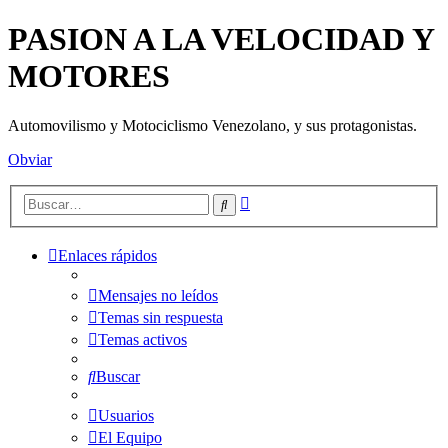
PASION A LA VELOCIDAD Y
MOTORES
Automovilismo y Motociclismo Venezolano, y sus protagonistas.
Obviar
Búsqueda
Buscar
avanzada
Enlaces rápidos
Mensajes no leídos
Temas sin respuesta
Temas activos
Buscar
Usuarios
El Equipo