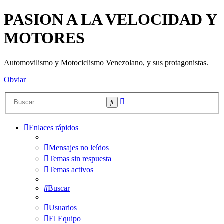
PASION A LA VELOCIDAD Y
MOTORES
Automovilismo y Motociclismo Venezolano, y sus protagonistas.
Obviar
Búsqueda
Buscar
avanzada
Enlaces rápidos
Mensajes no leídos
Temas sin respuesta
Temas activos
Buscar
Usuarios
El Equipo