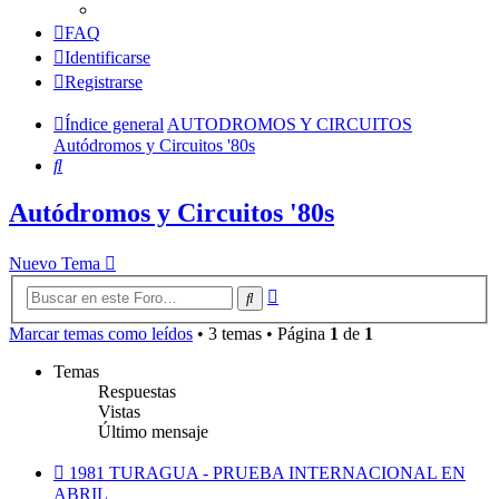
FAQ
Identificarse
Registrarse
Índice general
AUTODROMOS Y CIRCUITOS
Autódromos y Circuitos '80s
Buscar
Autódromos y Circuitos '80s
Nuevo Tema
Búsqueda
Buscar
avanzada
Marcar temas como leídos
• 3 temas • Página
1
de
1
Temas
Respuestas
Vistas
Último mensaje
1981 TURAGUA - PRUEBA INTERNACIONAL EN
ABRIL