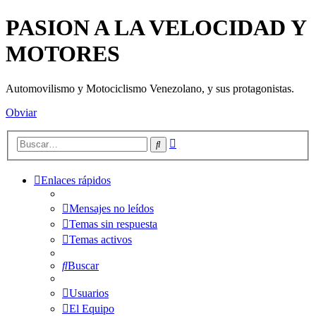
PASION A LA VELOCIDAD Y
MOTORES
Automovilismo y Motociclismo Venezolano, y sus protagonistas.
Obviar
Búsqueda
Buscar
avanzada
Enlaces rápidos
Mensajes no leídos
Temas sin respuesta
Temas activos
Buscar
Usuarios
El Equipo