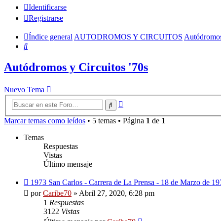
Identificarse
Registrarse
Índice general
AUTODROMOS Y CIRCUITOS
Autódromos 
Buscar
Autódromos y Circuitos '70s
Nuevo Tema
Búsqueda
Buscar
avanzada
Marcar temas como leídos
• 5 temas • Página
1
de
1
Temas
Respuestas
Vistas
Último mensaje
1973 San Carlos - Carrera de La Prensa - 18 de Marzo de 19
por
Caribe70
»
Abril 27, 2020, 6:28 pm
1
Respuestas
3122
Vistas