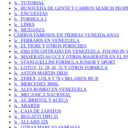
↳ TUTORIAL
↳ BUSQUEDA DE GENTE Y CARROS SEARCH PEOP
↳ ENCUESTAS
↳ FORMULA 1
↳ LINKS
↳ MUDANZA
CARROS FAMOSOS EN TIERRAS VENEZOLANAS
↳ FERRARIS EN VENEZUELA
↳ EL TIGRE Y OTROS PORSCHES
↳ 0302 ENCONTRADO EN VENEZUELA, FOUND IN
↳ MASERATI A6 GCS Y OTROS MASERATIS EN EL PA
↳ STANGUELLINI FORMULA JUNIOR Y SPORT
↳ LOTUS, 11, 18, 41, 51 Y OTROS FORMULA
↳ ASTON MARTIN DB3S
↳ ZEREX, LOLA T 70 y McLAREN M1 B
↳ MERCEDES 300SL
↳ ALFA ROMEO EN VENEZUELA
↳ MECANICA NACIONAL
↳ AC BRISTOL Y ACECA
↳ ABARTH
↳ CAJA DE ZAPATOS
↳ BUGATTI TIPO 35
↳ ALLARD J2X
↳ OTRAS MARCAS FAMOSAS