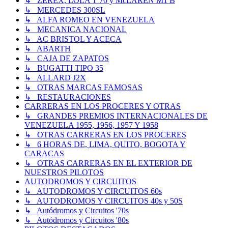
↳ ZEREX, LOLA T 70 y McLAREN M1 B
↳ MERCEDES 300SL
↳ ALFA ROMEO EN VENEZUELA
↳ MECANICA NACIONAL
↳ AC BRISTOL Y ACECA
↳ ABARTH
↳ CAJA DE ZAPATOS
↳ BUGATTI TIPO 35
↳ ALLARD J2X
↳ OTRAS MARCAS FAMOSAS
↳ RESTAURACIONES
CARRERAS EN LOS PROCERES Y OTRAS
↳ GRANDES PREMIOS INTERNACIONALES DE
VENEZUELA 1955, 1956, 1957 Y 1958
↳ OTRAS CARRERAS EN LOS PROCERES
↳ 6 HORAS DE, LIMA, QUITO, BOGOTA Y
CARACAS
↳ OTRAS CARRERAS EN EL EXTERIOR DE
NUESTROS PILOTOS
AUTODROMOS Y CIRCUITOS
↳ AUTODROMOS Y CIRCUITOS 60s
↳ AUTODROMOS Y CIRCUITOS 40s y 50S
↳ Autódromos y Circuitos '70s
↳ Autódromos y Circuitos '80s