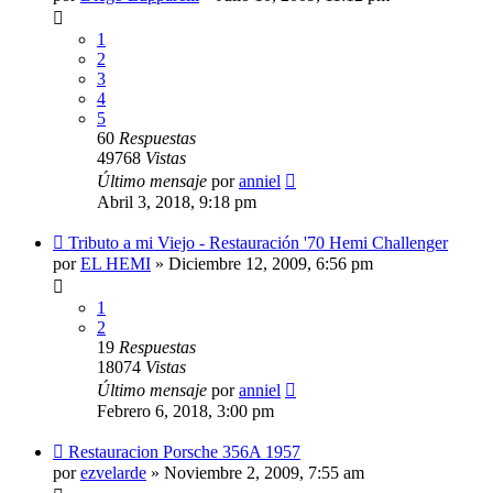
1
2
3
4
5
60
Respuestas
49768
Vistas
Último mensaje
por
anniel
Abril 3, 2018, 9:18 pm
Tributo a mi Viejo - Restauración '70 Hemi Challenger
por
EL HEMI
»
Diciembre 12, 2009, 6:56 pm
1
2
19
Respuestas
18074
Vistas
Último mensaje
por
anniel
Febrero 6, 2018, 3:00 pm
Restauracion Porsche 356A 1957
por
ezvelarde
»
Noviembre 2, 2009, 7:55 am