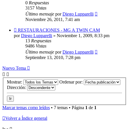
0
Respuestas
3157
Vistas
Último mensaje
por
Diego Lupparelli
Noviembre 26, 2011, 7:41 am
RESTAURACIONES - MG A TWIN CAM
por
Diego Lupparelli
»
Noviembre 1, 2009, 8:33 pm
13
Respuestas
9486
Vistas
Último mensaje
por
Diego Lupparelli
Septiembre 13, 2010, 7:28 pm
Nuevo Tema
Mostrar:
Ordenar por:
Dirección:
Marcar temas como leídos
• 7 temas • Página
1
de
1
Volver a Índice general