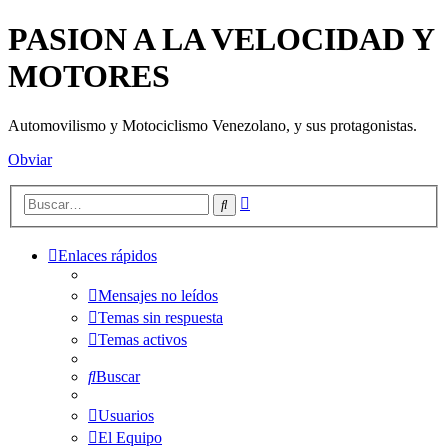
PASION A LA VELOCIDAD Y
MOTORES
Automovilismo y Motociclismo Venezolano, y sus protagonistas.
Obviar
Búsqueda
Buscar
avanzada
Enlaces rápidos
Mensajes no leídos
Temas sin respuesta
Temas activos
Buscar
Usuarios
El Equipo