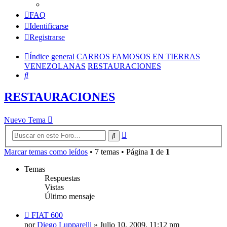
FAQ
Identificarse
Registrarse
Índice general
CARROS FAMOSOS EN TIERRAS
VENEZOLANAS
RESTAURACIONES
Buscar
RESTAURACIONES
Nuevo Tema
Búsqueda
Buscar
avanzada
Marcar temas como leídos
• 7 temas • Página
1
de
1
Temas
Respuestas
Vistas
Último mensaje
FIAT 600
por
Diego Lupparelli
»
Julio 10, 2009, 11:12 pm