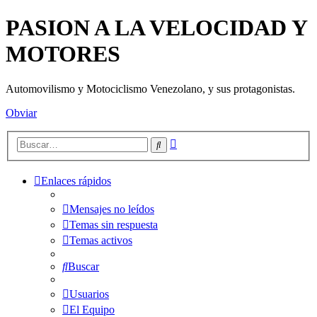
PASION A LA VELOCIDAD Y
MOTORES
Automovilismo y Motociclismo Venezolano, y sus protagonistas.
Obviar
Búsqueda
Buscar
avanzada
Enlaces rápidos
Mensajes no leídos
Temas sin respuesta
Temas activos
Buscar
Usuarios
El Equipo