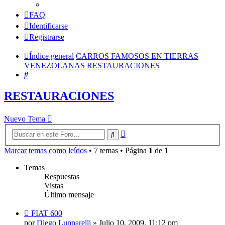
FAQ
Identificarse
Registrarse
Índice general
CARROS FAMOSOS EN TIERRAS
VENEZOLANAS
RESTAURACIONES
Buscar
RESTAURACIONES
Nuevo Tema
Búsqueda
Buscar
avanzada
Marcar temas como leídos
• 7 temas • Página
1
de
1
Temas
Respuestas
Vistas
Último mensaje
FIAT 600
por
Diego Lupparelli
»
Julio 10, 2009, 11:12 pm