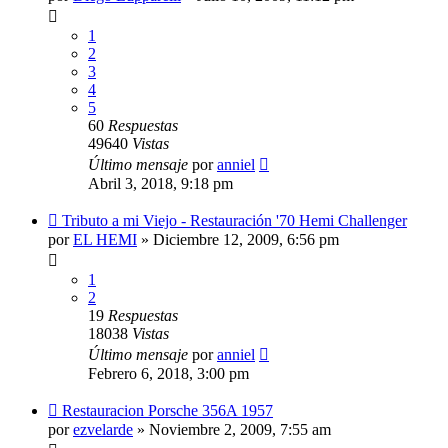
1
2
3
4
5
60
Respuestas
49640
Vistas
Último mensaje
por
anniel
Abril 3, 2018, 9:18 pm
Tributo a mi Viejo - Restauración '70 Hemi Challenger
por
EL HEMI
»
Diciembre 12, 2009, 6:56 pm
1
2
19
Respuestas
18038
Vistas
Último mensaje
por
anniel
Febrero 6, 2018, 3:00 pm
Restauracion Porsche 356A 1957
por
ezvelarde
»
Noviembre 2, 2009, 7:55 am