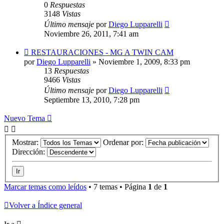
0
Respuestas
3148
Vistas
Último mensaje
por
Diego Lupparelli
Noviembre 26, 2011, 7:41 am
RESTAURACIONES - MG A TWIN CAM
por
Diego Lupparelli
»
Noviembre 1, 2009, 8:33 pm
13
Respuestas
9466
Vistas
Último mensaje
por
Diego Lupparelli
Septiembre 13, 2010, 7:28 pm
Nuevo Tema
Mostrar:
Ordenar por:
Dirección:
Marcar temas como leídos
• 7 temas • Página
1
de
1
Volver a Índice general