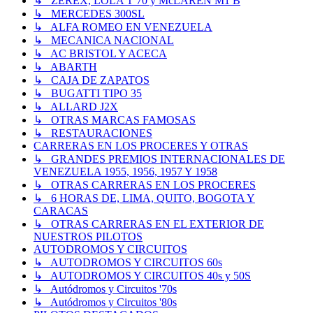
↳ ZEREX, LOLA T 70 y McLAREN M1 B
↳ MERCEDES 300SL
↳ ALFA ROMEO EN VENEZUELA
↳ MECANICA NACIONAL
↳ AC BRISTOL Y ACECA
↳ ABARTH
↳ CAJA DE ZAPATOS
↳ BUGATTI TIPO 35
↳ ALLARD J2X
↳ OTRAS MARCAS FAMOSAS
↳ RESTAURACIONES
CARRERAS EN LOS PROCERES Y OTRAS
↳ GRANDES PREMIOS INTERNACIONALES DE
VENEZUELA 1955, 1956, 1957 Y 1958
↳ OTRAS CARRERAS EN LOS PROCERES
↳ 6 HORAS DE, LIMA, QUITO, BOGOTA Y
CARACAS
↳ OTRAS CARRERAS EN EL EXTERIOR DE
NUESTROS PILOTOS
AUTODROMOS Y CIRCUITOS
↳ AUTODROMOS Y CIRCUITOS 60s
↳ AUTODROMOS Y CIRCUITOS 40s y 50S
↳ Autódromos y Circuitos '70s
↳ Autódromos y Circuitos '80s