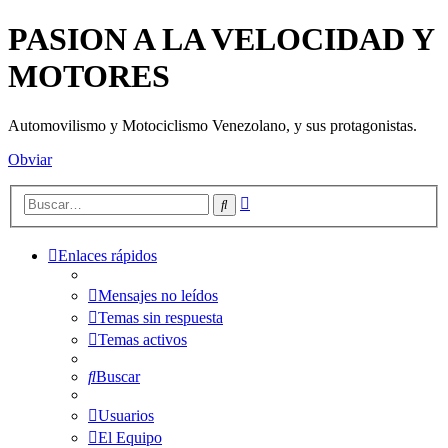
PASION A LA VELOCIDAD Y
MOTORES
Automovilismo y Motociclismo Venezolano, y sus protagonistas.
Obviar
Búsqueda
Buscar
avanzada
Enlaces rápidos
Mensajes no leídos
Temas sin respuesta
Temas activos
Buscar
Usuarios
El Equipo