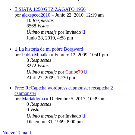
SIATA 1250 GTZ ZAGATO 1956
por
alexspeed2010
»
Junio 22, 2010, 12:19 am
10
Respuestas
8568
Vistas
Último mensaje
por
Invitado
Junio 28, 2010, 4:58 pm
La historia de mi pobre Borgward
por
Pablo Mihalka
»
Febrero 12, 2009, 10:41 pm
8
Respuestas
8272
Vistas
Último mensaje
por
Caribe70
Abril 27, 2009, 12:30 pm
Free: ReCaptcha wordpress capmonster recaptcha 2
capmonster
por
Mariakigma
»
Diciembre 5, 2017, 10:39 am
0
Respuestas
0
Vistas
Último mensaje
por
Invitado
Diciembre 31, 1969, 8:00 pm
Nuevo Tema