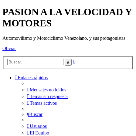
PASION A LA VELOCIDAD Y
MOTORES
Automovilismo y Motociclismo Venezolano, y sus protagonistas.
Obviar
Búsqueda
Buscar
avanzada
Enlaces rápidos
Mensajes no leídos
Temas sin respuesta
Temas activos
Buscar
Usuarios
El Equipo