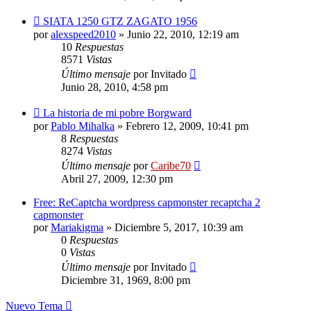
SIATA 1250 GTZ ZAGATO 1956
por
alexspeed2010
»
Junio 22, 2010, 12:19 am
10
Respuestas
8571
Vistas
Último mensaje
por
Invitado
Junio 28, 2010, 4:58 pm
La historia de mi pobre Borgward
por
Pablo Mihalka
»
Febrero 12, 2009, 10:41 pm
8
Respuestas
8274
Vistas
Último mensaje
por
Caribe70
Abril 27, 2009, 12:30 pm
Free: ReCaptcha wordpress capmonster recaptcha 2
capmonster
por
Mariakigma
»
Diciembre 5, 2017, 10:39 am
0
Respuestas
0
Vistas
Último mensaje
por
Invitado
Diciembre 31, 1969, 8:00 pm
Nuevo Tema