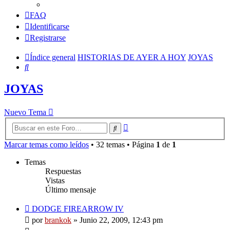
FAQ
Identificarse
Registrarse
Índice general
HISTORIAS DE AYER A HOY
JOYAS
Buscar
JOYAS
Nuevo Tema
Búsqueda
Buscar
avanzada
Marcar temas como leídos
• 32 temas • Página
1
de
1
Temas
Respuestas
Vistas
Último mensaje
DODGE FIREARROW IV
por
brankok
»
Junio 22, 2009, 12:43 pm