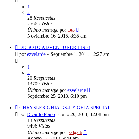
1
2
28
Respuestas
25665
Vistas
Último mensaje
por
toto
Noviembre 16, 2015, 8:35 am
DE SOTO ADVENTURER I 1953
por
ezvelarde
»
Septiembre 1, 2011, 12:27 am
1
2
20
Respuestas
13709
Vistas
Último mensaje
por
ezvelarde
Septiembre 25, 2013, 6:10 pm
CHRYSLER GHIA GS-1 Y GHIA SPECIAL
por
Ricardo Plano
»
Julio 26, 2011, 12:08 pm
13
Respuestas
9496
Vistas
Último mensaje
por
jsalgatti
Agosto 12, 2013, 9:44 pm