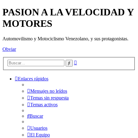
PASION A LA VELOCIDAD Y
MOTORES
Automovilismo y Motociclismo Venezolano, y sus protagonistas.
Obviar
Búsqueda
Buscar
avanzada
Enlaces rápidos
Mensajes no leídos
Temas sin respuesta
Temas activos
Buscar
Usuarios
El Equipo