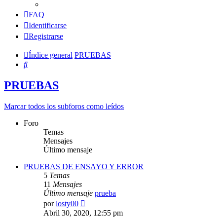
FAQ
Identificarse
Registrarse
Índice general
PRUEBAS
Buscar
PRUEBAS
Marcar todos los subforos como leídos
Foro
Temas
Mensajes
Último mensaje
PRUEBAS DE ENSAYO Y ERROR
5
Temas
11
Mensajes
Último mensaje
prueba
Ver
por
losty00
último
Abril 30, 2020, 12:55 pm
mensaje