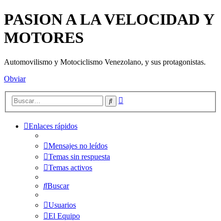
PASION A LA VELOCIDAD Y
MOTORES
Automovilismo y Motociclismo Venezolano, y sus protagonistas.
Obviar
Búsqueda
Buscar
avanzada
Enlaces rápidos
Mensajes no leídos
Temas sin respuesta
Temas activos
Buscar
Usuarios
El Equipo