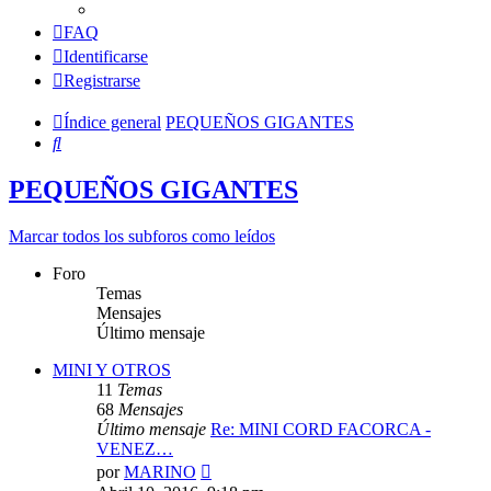
FAQ
Identificarse
Registrarse
Índice general
PEQUEÑOS GIGANTES
Buscar
PEQUEÑOS GIGANTES
Marcar todos los subforos como leídos
Foro
Temas
Mensajes
Último mensaje
MINI Y OTROS
11
Temas
68
Mensajes
Último mensaje
Re: MINI CORD FACORCA -
VENEZ…
Ver
por
MARINO
último