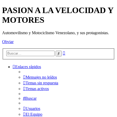
PASION A LA VELOCIDAD Y
MOTORES
Automovilismo y Motociclismo Venezolano, y sus protagonistas.
Obviar
Búsqueda
Buscar
avanzada
Enlaces rápidos
Mensajes no leídos
Temas sin respuesta
Temas activos
Buscar
Usuarios
El Equipo