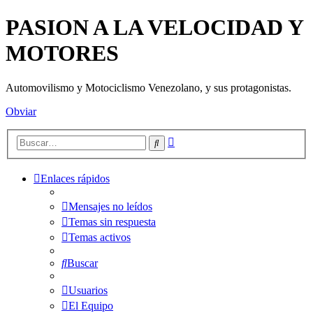
PASION A LA VELOCIDAD Y
MOTORES
Automovilismo y Motociclismo Venezolano, y sus protagonistas.
Obviar
Búsqueda
Buscar
avanzada
Enlaces rápidos
Mensajes no leídos
Temas sin respuesta
Temas activos
Buscar
Usuarios
El Equipo