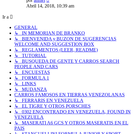
por
anniel
último
Abril 14, 2018, 10:39 am
mensaje
Ir a
GENERAL
↳ IN MEMORIAN DE BRANKO
↳ BIENVENIDA y BUZON DE SUGERENCIAS
WELCOME AND SUGGESTION BOX
↳ REGLAMENTOS (LEER, README)
↳ TUTORIAL
↳ BUSQUEDA DE GENTE Y CARROS SEARCH
PEOPLE AND CARS
↳ ENCUESTAS
↳ FORMULA 1
↳ LINKS
↳ MUDANZA
CARROS FAMOSOS EN TIERRAS VENEZOLANAS
↳ FERRARIS EN VENEZUELA
↳ EL TIGRE Y OTROS PORSCHES
↳ 0302 ENCONTRADO EN VENEZUELA, FOUND IN
VENEZUELA
↳ MASERATI A6 GCS Y OTROS MASERATIS EN EL
PAIS
↳ STANGUELLINI FORMULA JUNIOR Y SPORT