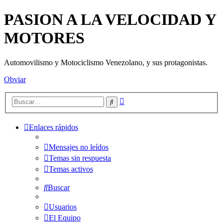
PASION A LA VELOCIDAD Y
MOTORES
Automovilismo y Motociclismo Venezolano, y sus protagonistas.
Obviar
Búsqueda
Buscar
avanzada
Enlaces rápidos
Mensajes no leídos
Temas sin respuesta
Temas activos
Buscar
Usuarios
El Equipo