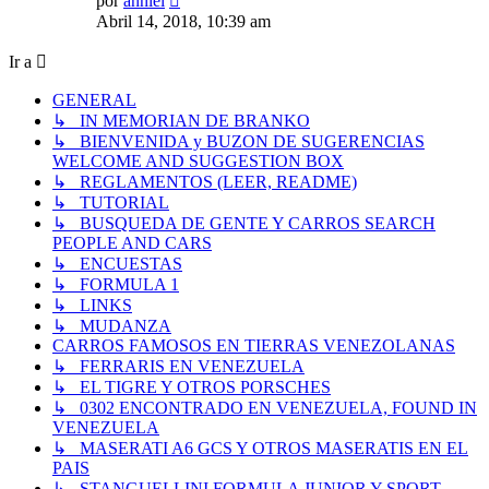
por
anniel
último
Abril 14, 2018, 10:39 am
mensaje
Ir a
GENERAL
↳ IN MEMORIAN DE BRANKO
↳ BIENVENIDA y BUZON DE SUGERENCIAS
WELCOME AND SUGGESTION BOX
↳ REGLAMENTOS (LEER, README)
↳ TUTORIAL
↳ BUSQUEDA DE GENTE Y CARROS SEARCH
PEOPLE AND CARS
↳ ENCUESTAS
↳ FORMULA 1
↳ LINKS
↳ MUDANZA
CARROS FAMOSOS EN TIERRAS VENEZOLANAS
↳ FERRARIS EN VENEZUELA
↳ EL TIGRE Y OTROS PORSCHES
↳ 0302 ENCONTRADO EN VENEZUELA, FOUND IN
VENEZUELA
↳ MASERATI A6 GCS Y OTROS MASERATIS EN EL
PAIS
↳ STANGUELLINI FORMULA JUNIOR Y SPORT