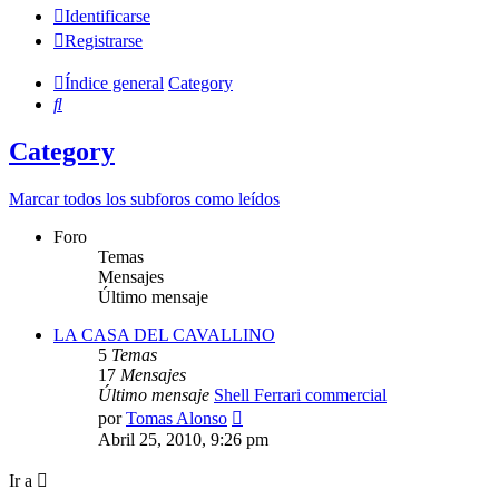
Identificarse
Registrarse
Índice general
Category
Buscar
Category
Marcar todos los subforos como leídos
Foro
Temas
Mensajes
Último mensaje
LA CASA DEL CAVALLINO
5
Temas
17
Mensajes
Último mensaje
Shell Ferrari commercial
Ver
por
Tomas Alonso
último
Abril 25, 2010, 9:26 pm
mensaje
Ir a