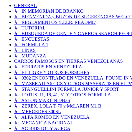
GENERAL
↳ IN MEMORIAN DE BRANKO
↳ BIENVENIDA y BUZON DE SUGERENCIAS WELC
↳ REGLAMENTOS (LEER, README)
↳ TUTORIAL
↳ BUSQUEDA DE GENTE Y CARROS SEARCH PEOP
↳ ENCUESTAS
↳ FORMULA 1
↳ LINKS
↳ MUDANZA
CARROS FAMOSOS EN TIERRAS VENEZOLANAS
↳ FERRARIS EN VENEZUELA
↳ EL TIGRE Y OTROS PORSCHES
↳ 0302 ENCONTRADO EN VENEZUELA, FOUND IN
↳ MASERATI A6 GCS Y OTROS MASERATIS EN EL PA
↳ STANGUELLINI FORMULA JUNIOR Y SPORT
↳ LOTUS, 11, 18, 41, 51 Y OTROS FORMULA
↳ ASTON MARTIN DB3S
↳ ZEREX, LOLA T 70 y McLAREN M1 B
↳ MERCEDES 300SL
↳ ALFA ROMEO EN VENEZUELA
↳ MECANICA NACIONAL
↳ AC BRISTOL Y ACECA