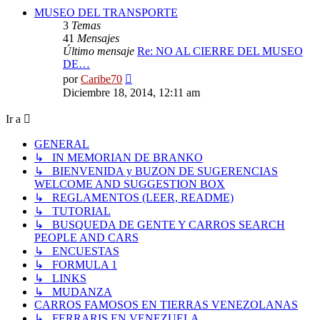
MUSEO DEL TRANSPORTE
3
Temas
41
Mensajes
Último mensaje
Re: NO AL CIERRE DEL MUSEO
DE…
Ver
por
Caribe70
último
Diciembre 18, 2014, 12:11 am
mensaje
Ir a
GENERAL
↳ IN MEMORIAN DE BRANKO
↳ BIENVENIDA y BUZON DE SUGERENCIAS
WELCOME AND SUGGESTION BOX
↳ REGLAMENTOS (LEER, README)
↳ TUTORIAL
↳ BUSQUEDA DE GENTE Y CARROS SEARCH
PEOPLE AND CARS
↳ ENCUESTAS
↳ FORMULA 1
↳ LINKS
↳ MUDANZA
CARROS FAMOSOS EN TIERRAS VENEZOLANAS
↳ FERRARIS EN VENEZUELA