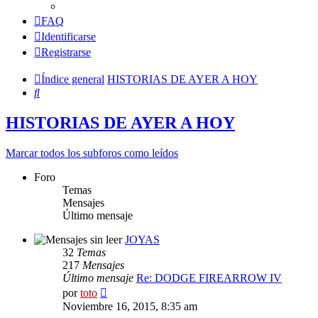
FAQ
Identificarse
Registrarse
Índice general
HISTORIAS DE AYER A HOY
Buscar
HISTORIAS DE AYER A HOY
Marcar todos los subforos como leídos
Foro
Temas
Mensajes
Último mensaje
JOYAS
32
Temas
217
Mensajes
Último mensaje
Re: DODGE FIREARROW IV
Ver
por
toto
último
Noviembre 16, 2015, 8:35 am
mensaje