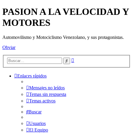
PASION A LA VELOCIDAD Y
MOTORES
Automovilismo y Motociclismo Venezolano, y sus protagonistas.
Obviar
Búsqueda
Buscar
avanzada
Enlaces rápidos
Mensajes no leídos
Temas sin respuesta
Temas activos
Buscar
Usuarios
El Equipo