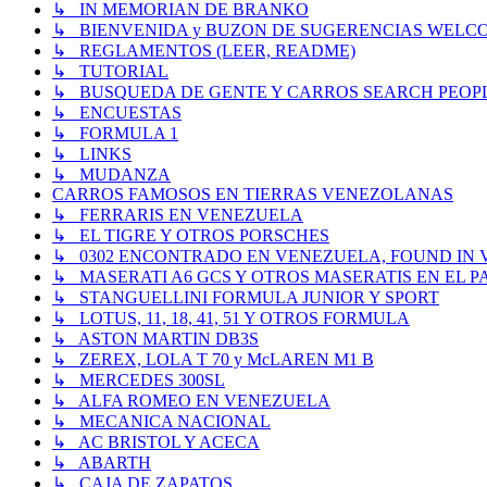
↳ IN MEMORIAN DE BRANKO
↳ BIENVENIDA y BUZON DE SUGERENCIAS WELC
↳ REGLAMENTOS (LEER, README)
↳ TUTORIAL
↳ BUSQUEDA DE GENTE Y CARROS SEARCH PEOP
↳ ENCUESTAS
↳ FORMULA 1
↳ LINKS
↳ MUDANZA
CARROS FAMOSOS EN TIERRAS VENEZOLANAS
↳ FERRARIS EN VENEZUELA
↳ EL TIGRE Y OTROS PORSCHES
↳ 0302 ENCONTRADO EN VENEZUELA, FOUND IN
↳ MASERATI A6 GCS Y OTROS MASERATIS EN EL PA
↳ STANGUELLINI FORMULA JUNIOR Y SPORT
↳ LOTUS, 11, 18, 41, 51 Y OTROS FORMULA
↳ ASTON MARTIN DB3S
↳ ZEREX, LOLA T 70 y McLAREN M1 B
↳ MERCEDES 300SL
↳ ALFA ROMEO EN VENEZUELA
↳ MECANICA NACIONAL
↳ AC BRISTOL Y ACECA
↳ ABARTH
↳ CAJA DE ZAPATOS