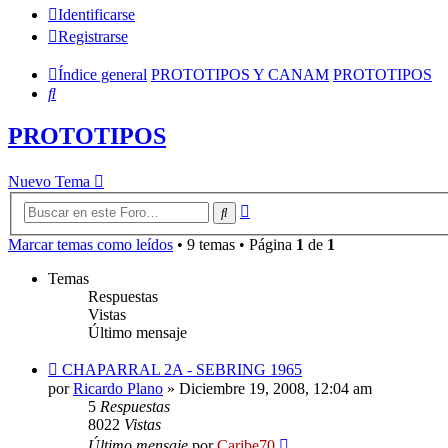
Identificarse
Registrarse
Índice general
PROTOTIPOS Y CANAM
PROTOTIPOS
Buscar
PROTOTIPOS
Nuevo Tema
Búsqueda
Buscar
avanzada
Marcar temas como leídos
• 9 temas • Página
1
de
1
Temas
Respuestas
Vistas
Último mensaje
CHAPARRAL 2A - SEBRING 1965
por
Ricardo Plano
»
Diciembre 19, 2008, 12:04 am
5
Respuestas
8022
Vistas
Último mensaje
por
Caribe70