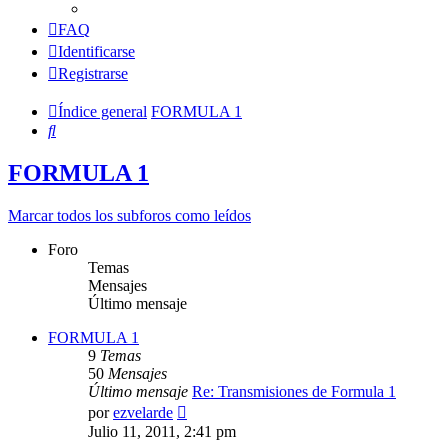
FAQ
Identificarse
Registrarse
Índice general
FORMULA 1
Buscar
FORMULA 1
Marcar todos los subforos como leídos
Foro
Temas
Mensajes
Último mensaje
FORMULA 1
9
Temas
50
Mensajes
Último mensaje
Re: Transmisiones de Formula 1
Ver
por
ezvelarde
último
Julio 11, 2011, 2:41 pm
mensaje