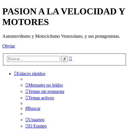
PASION A LA VELOCIDAD Y
MOTORES
Automovilismo y Motociclismo Venezolano, y sus protagonistas.
Obviar
Búsqueda
Buscar
avanzada
Enlaces rápidos
Mensajes no leídos
Temas sin respuesta
Temas activos
Buscar
Usuarios
El Equipo