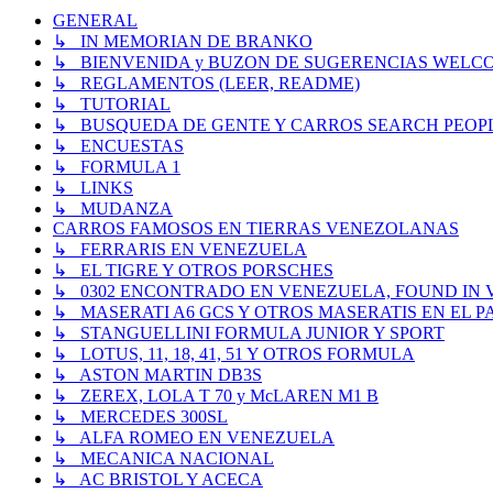
GENERAL
↳ IN MEMORIAN DE BRANKO
↳ BIENVENIDA y BUZON DE SUGERENCIAS WELC
↳ REGLAMENTOS (LEER, README)
↳ TUTORIAL
↳ BUSQUEDA DE GENTE Y CARROS SEARCH PEOP
↳ ENCUESTAS
↳ FORMULA 1
↳ LINKS
↳ MUDANZA
CARROS FAMOSOS EN TIERRAS VENEZOLANAS
↳ FERRARIS EN VENEZUELA
↳ EL TIGRE Y OTROS PORSCHES
↳ 0302 ENCONTRADO EN VENEZUELA, FOUND IN
↳ MASERATI A6 GCS Y OTROS MASERATIS EN EL PA
↳ STANGUELLINI FORMULA JUNIOR Y SPORT
↳ LOTUS, 11, 18, 41, 51 Y OTROS FORMULA
↳ ASTON MARTIN DB3S
↳ ZEREX, LOLA T 70 y McLAREN M1 B
↳ MERCEDES 300SL
↳ ALFA ROMEO EN VENEZUELA
↳ MECANICA NACIONAL
↳ AC BRISTOL Y ACECA