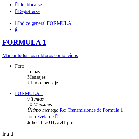
Identificarse
Registrarse
Índice general
FORMULA 1
Buscar
FORMULA 1
Marcar todos los subforos como leídos
Foro
Temas
Mensajes
Último mensaje
FORMULA 1
9
Temas
50
Mensajes
Último mensaje
Re: Transmisiones de Formula 1
Ver
por
ezvelarde
último
Julio 11, 2011, 2:41 pm
mensaje
Ir a