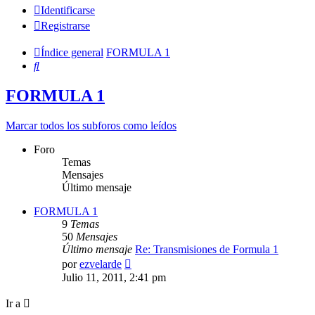
Identificarse
Registrarse
Índice general
FORMULA 1
Buscar
FORMULA 1
Marcar todos los subforos como leídos
Foro
Temas
Mensajes
Último mensaje
FORMULA 1
9
Temas
50
Mensajes
Último mensaje
Re: Transmisiones de Formula 1
Ver
por
ezvelarde
último
Julio 11, 2011, 2:41 pm
mensaje
Ir a