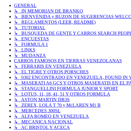
GENERAL
↳ IN MEMORIAN DE BRANKO
↳ BIENVENIDA y BUZON DE SUGERENCIAS WELC
↳ REGLAMENTOS (LEER, README)
↳ TUTORIAL
↳ BUSQUEDA DE GENTE Y CARROS SEARCH PEOP
↳ ENCUESTAS
↳ FORMULA 1
↳ LINKS
↳ MUDANZA
CARROS FAMOSOS EN TIERRAS VENEZOLANAS
↳ FERRARIS EN VENEZUELA
↳ EL TIGRE Y OTROS PORSCHES
↳ 0302 ENCONTRADO EN VENEZUELA, FOUND IN
↳ MASERATI A6 GCS Y OTROS MASERATIS EN EL PA
↳ STANGUELLINI FORMULA JUNIOR Y SPORT
↳ LOTUS, 11, 18, 41, 51 Y OTROS FORMULA
↳ ASTON MARTIN DB3S
↳ ZEREX, LOLA T 70 y McLAREN M1 B
↳ MERCEDES 300SL
↳ ALFA ROMEO EN VENEZUELA
↳ MECANICA NACIONAL
↳ AC BRISTOL Y ACECA