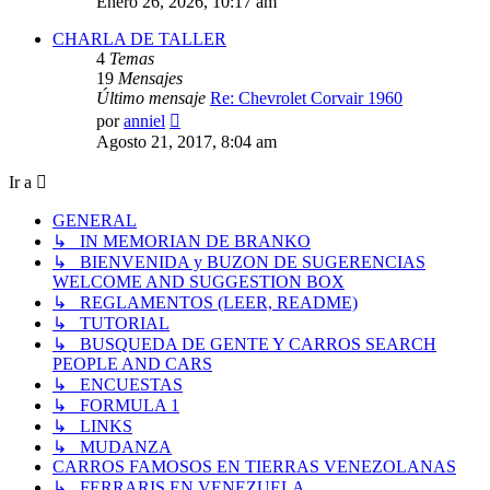
Enero 26, 2026, 10:17 am
mensaje
CHARLA DE TALLER
4
Temas
19
Mensajes
Último mensaje
Re: Chevrolet Corvair 1960
Ver
por
anniel
último
Agosto 21, 2017, 8:04 am
mensaje
Ir a
GENERAL
↳ IN MEMORIAN DE BRANKO
↳ BIENVENIDA y BUZON DE SUGERENCIAS
WELCOME AND SUGGESTION BOX
↳ REGLAMENTOS (LEER, README)
↳ TUTORIAL
↳ BUSQUEDA DE GENTE Y CARROS SEARCH
PEOPLE AND CARS
↳ ENCUESTAS
↳ FORMULA 1
↳ LINKS
↳ MUDANZA
CARROS FAMOSOS EN TIERRAS VENEZOLANAS
↳ FERRARIS EN VENEZUELA