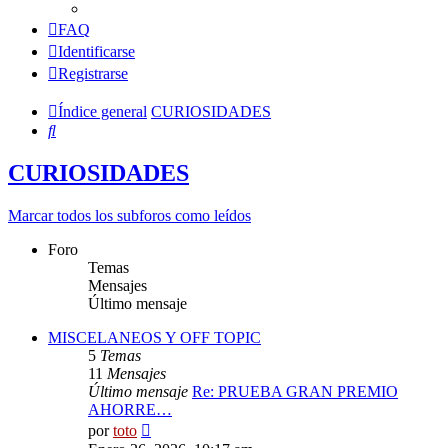
FAQ
Identificarse
Registrarse
Índice general
CURIOSIDADES
Buscar
CURIOSIDADES
Marcar todos los subforos como leídos
Foro
Temas
Mensajes
Último mensaje
MISCELANEOS Y OFF TOPIC
5
Temas
11
Mensajes
Último mensaje
Re: PRUEBA GRAN PREMIO
AHORRE…
Ver
por
toto
último