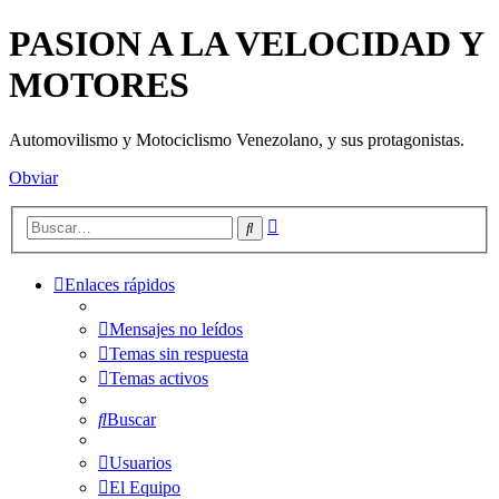
PASION A LA VELOCIDAD Y
MOTORES
Automovilismo y Motociclismo Venezolano, y sus protagonistas.
Obviar
Búsqueda
Buscar
avanzada
Enlaces rápidos
Mensajes no leídos
Temas sin respuesta
Temas activos
Buscar
Usuarios
El Equipo