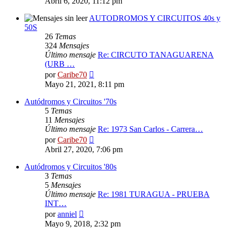
Abril 6, 2020, 11:12 pm
mensaje
AUTODROMOS Y CIRCUITOS 40s y
50S
26
Temas
324
Mensajes
Último mensaje
Re: CIRCUTO TANAGUARENA
(URB …
Ver
por
Caribe70
último
Mayo 21, 2021, 8:11 pm
mensaje
Autódromos y Circuitos '70s
5
Temas
11
Mensajes
Último mensaje
Re: 1973 San Carlos - Carrera…
Ver
por
Caribe70
último
Abril 27, 2020, 7:06 pm
mensaje
Autódromos y Circuitos '80s
3
Temas
5
Mensajes
Último mensaje
Re: 1981 TURAGUA - PRUEBA
INT…
Ver
por
anniel
último
Mayo 9, 2018, 2:32 pm