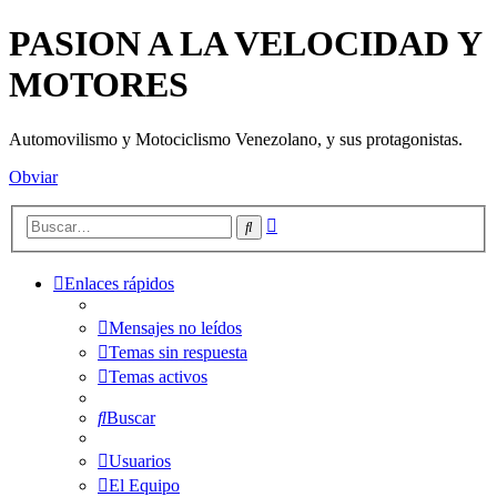
PASION A LA VELOCIDAD Y
MOTORES
Automovilismo y Motociclismo Venezolano, y sus protagonistas.
Obviar
Búsqueda
Buscar
avanzada
Enlaces rápidos
Mensajes no leídos
Temas sin respuesta
Temas activos
Buscar
Usuarios
El Equipo