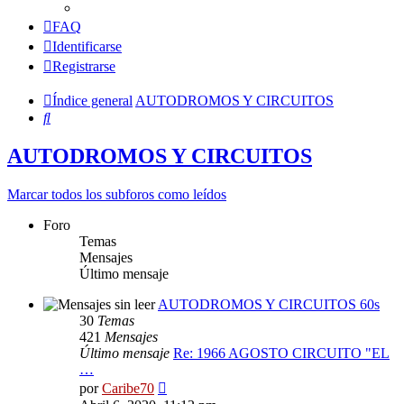
FAQ
Identificarse
Registrarse
Índice general
AUTODROMOS Y CIRCUITOS
Buscar
AUTODROMOS Y CIRCUITOS
Marcar todos los subforos como leídos
Foro
Temas
Mensajes
Último mensaje
AUTODROMOS Y CIRCUITOS 60s
30
Temas
421
Mensajes
Último mensaje
Re: 1966 AGOSTO CIRCUITO "EL
…
Ver
por
Caribe70
último