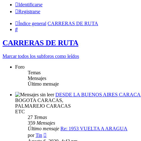
Identificarse
Registrarse
Índice general
CARRERAS DE RUTA
Buscar
CARRERAS DE RUTA
Marcar todos los subforos como leídos
Foro
Temas
Mensajes
Último mensaje
DESDE LA BUENOS AIRES CARACA
BOGOTA CARACAS,
PALMAREJO CARACAS
ETC
27
Temas
359
Mensajes
Último mensaje
Re: 1953 VUELTA A ARAGUA
Ver
por
Tin
último