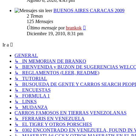
Agosto 6, 2020, 4:43 pm
mensaje
BUENOS AIRES CARACAS 2009
2
Temas
125
Mensajes
Ver
Último mensaje
por
brankok
último
Diciembre 19, 2010, 8:31 pm
mensaje
Ir a
GENERAL
↳ IN MEMORIAN DE BRANKO
↳ BIENVENIDA y BUZON DE SUGERENCIAS WELC
↳ REGLAMENTOS (LEER, README)
↳ TUTORIAL
↳ BUSQUEDA DE GENTE Y CARROS SEARCH PEOP
↳ ENCUESTAS
↳ FORMULA 1
↳ LINKS
↳ MUDANZA
CARROS FAMOSOS EN TIERRAS VENEZOLANAS
↳ FERRARIS EN VENEZUELA
↳ EL TIGRE Y OTROS PORSCHES
↳ 0302 ENCONTRADO EN VENEZUELA, FOUND IN
↳ MASERATI A6 GCS Y OTROS MASERATIS EN EL PA