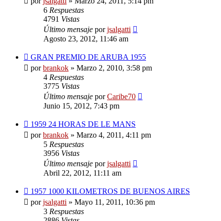
por
jsalgatti
»
Marzo 24, 2011, 5:14 pm
6
Respuestas
4791
Vistas
Último mensaje
por
jsalgatti
Agosto 23, 2012, 11:46 am
GRAN PREMIO DE ARUBA 1955
por
brankok
»
Marzo 2, 2010, 3:58 pm
4
Respuestas
3775
Vistas
Último mensaje
por
Caribe70
Junio 15, 2012, 7:43 pm
1959 24 HORAS DE LE MANS
por
brankok
»
Marzo 4, 2011, 4:11 pm
5
Respuestas
3956
Vistas
Último mensaje
por
jsalgatti
Abril 22, 2012, 11:11 am
1957 1000 KILOMETROS DE BUENOS AIRES
por
jsalgatti
»
Mayo 11, 2011, 10:36 pm
3
Respuestas
2886
Vistas