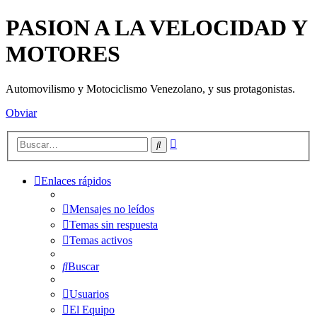
PASION A LA VELOCIDAD Y
MOTORES
Automovilismo y Motociclismo Venezolano, y sus protagonistas.
Obviar
Búsqueda
Buscar
avanzada
Enlaces rápidos
Mensajes no leídos
Temas sin respuesta
Temas activos
Buscar
Usuarios
El Equipo