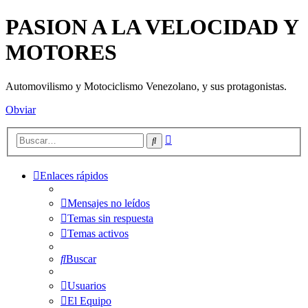
PASION A LA VELOCIDAD Y
MOTORES
Automovilismo y Motociclismo Venezolano, y sus protagonistas.
Obviar
Búsqueda
Buscar
avanzada
Enlaces rápidos
Mensajes no leídos
Temas sin respuesta
Temas activos
Buscar
Usuarios
El Equipo