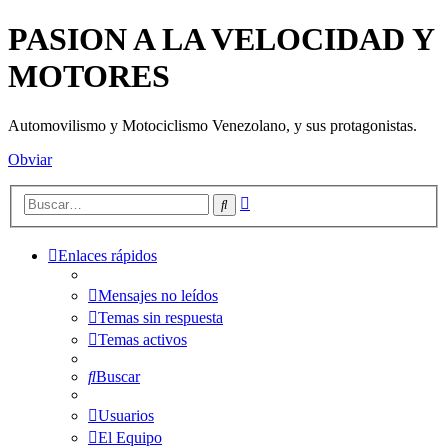
PASION A LA VELOCIDAD Y
MOTORES
Automovilismo y Motociclismo Venezolano, y sus protagonistas.
Obviar
Búsqueda
Buscar
avanzada
Enlaces rápidos
Mensajes no leídos
Temas sin respuesta
Temas activos
Buscar
Usuarios
El Equipo