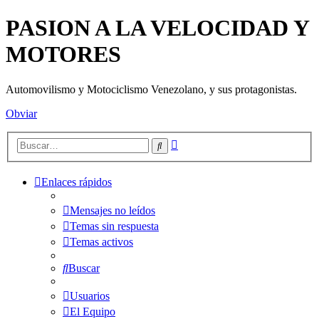
PASION A LA VELOCIDAD Y
MOTORES
Automovilismo y Motociclismo Venezolano, y sus protagonistas.
Obviar
Búsqueda
Buscar
avanzada
Enlaces rápidos
Mensajes no leídos
Temas sin respuesta
Temas activos
Buscar
Usuarios
El Equipo