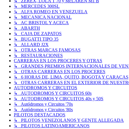
↳ ZEREX, LOLA T 70 y McLAREN M1 B
↳ MERCEDES 300SL
↳ ALFA ROMEO EN VENEZUELA
↳ MECANICA NACIONAL
↳ AC BRISTOL Y ACECA
↳ ABARTH
↳ CAJA DE ZAPATOS
↳ BUGATTI TIPO 35
↳ ALLARD J2X
↳ OTRAS MARCAS FAMOSAS
↳ RESTAURACIONES
CARRERAS EN LOS PROCERES Y OTRAS
↳ GRANDES PREMIOS INTERNACIONALES DE VENEZUE
↳ OTRAS CARRERAS EN LOS PROCERES
↳ 6 HORAS DE, LIMA, QUITO, BOGOTA Y CARACAS
↳ OTRAS CARRERAS EN EL EXTERIOR DE NUESTR
AUTODROMOS Y CIRCUITOS
↳ AUTODROMOS Y CIRCUITOS 60s
↳ AUTODROMOS Y CIRCUITOS 40s y 50S
↳ Autódromos y Circuitos '70s
↳ Autódromos y Circuitos '80s
PILOTOS DESTACADOS
↳ PILOTOS VENEZOLANOS Y GENTE ALLEGADA
↳ PILOTOS LATINOAMERICANOS