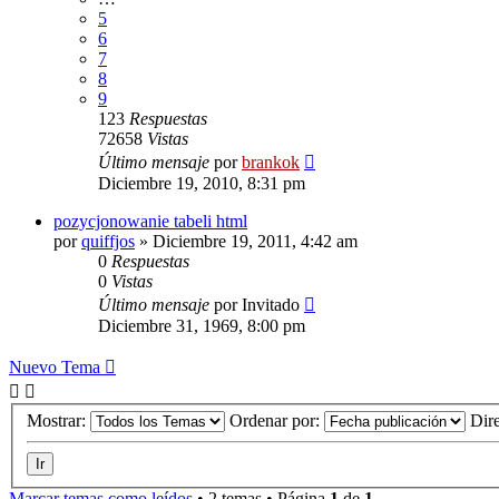
5
6
7
8
9
123
Respuestas
72658
Vistas
Último mensaje
por
brankok
Diciembre 19, 2010, 8:31 pm
pozycjonowanie tabeli html
por
quiffjos
»
Diciembre 19, 2011, 4:42 am
0
Respuestas
0
Vistas
Último mensaje
por
Invitado
Diciembre 31, 1969, 8:00 pm
Nuevo Tema
Mostrar:
Ordenar por:
Dir
Marcar temas como leídos
• 2 temas • Página
1
de
1