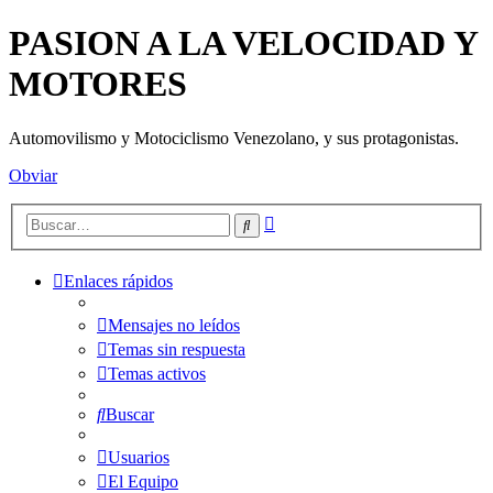
PASION A LA VELOCIDAD Y
MOTORES
Automovilismo y Motociclismo Venezolano, y sus protagonistas.
Obviar
Búsqueda
Buscar
avanzada
Enlaces rápidos
Mensajes no leídos
Temas sin respuesta
Temas activos
Buscar
Usuarios
El Equipo