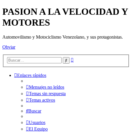
PASION A LA VELOCIDAD Y
MOTORES
Automovilismo y Motociclismo Venezolano, y sus protagonistas.
Obviar
Búsqueda
Buscar
avanzada
Enlaces rápidos
Mensajes no leídos
Temas sin respuesta
Temas activos
Buscar
Usuarios
El Equipo