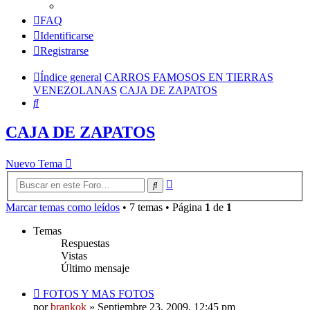
FAQ
Identificarse
Registrarse
Índice general
CARROS FAMOSOS EN TIERRAS
VENEZOLANAS
CAJA DE ZAPATOS
Buscar
CAJA DE ZAPATOS
Nuevo Tema
Búsqueda
Buscar
avanzada
Marcar temas como leídos
• 7 temas • Página
1
de
1
Temas
Respuestas
Vistas
Último mensaje
FOTOS Y MAS FOTOS
por
brankok
»
Septiembre 23, 2009, 12:45 pm