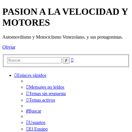
PASION A LA VELOCIDAD Y
MOTORES
Automovilismo y Motociclismo Venezolano, y sus protagonistas.
Obviar
Búsqueda
Buscar
avanzada
Enlaces rápidos
Mensajes no leídos
Temas sin respuesta
Temas activos
Buscar
Usuarios
El Equipo