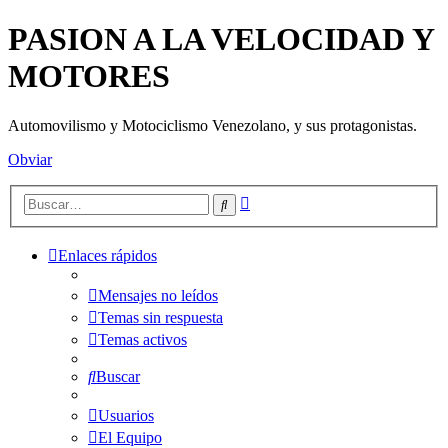
PASION A LA VELOCIDAD Y
MOTORES
Automovilismo y Motociclismo Venezolano, y sus protagonistas.
Obviar
Búsqueda
Buscar
avanzada
Enlaces rápidos
Mensajes no leídos
Temas sin respuesta
Temas activos
Buscar
Usuarios
El Equipo