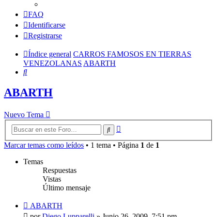
FAQ
Identificarse
Registrarse
Índice general
CARROS FAMOSOS EN TIERRAS
VENEZOLANAS
ABARTH
Buscar
ABARTH
Nuevo Tema
Búsqueda
Buscar
avanzada
Marcar temas como leídos
• 1 tema • Página
1
de
1
Temas
Respuestas
Vistas
Último mensaje
ABARTH
por
Diego Lupparelli
»
Junio 26, 2009, 7:51 pm