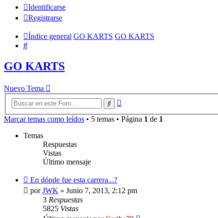
Identificarse
Registrarse
Índice general
GO KARTS
GO KARTS
Buscar
GO KARTS
Nuevo Tema
Búsqueda
Buscar
avanzada
Marcar temas como leídos
• 5 temas • Página
1
de
1
Temas
Respuestas
Vistas
Último mensaje
En dónde fue esta carrera...?
por
JWK
»
Junio 7, 2013, 2:12 pm
3
Respuestas
5825
Vistas