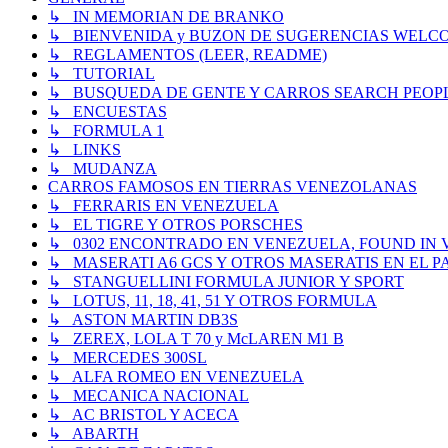
↳ IN MEMORIAN DE BRANKO
↳ BIENVENIDA y BUZON DE SUGERENCIAS WELC
↳ REGLAMENTOS (LEER, README)
↳ TUTORIAL
↳ BUSQUEDA DE GENTE Y CARROS SEARCH PEOP
↳ ENCUESTAS
↳ FORMULA 1
↳ LINKS
↳ MUDANZA
CARROS FAMOSOS EN TIERRAS VENEZOLANAS
↳ FERRARIS EN VENEZUELA
↳ EL TIGRE Y OTROS PORSCHES
↳ 0302 ENCONTRADO EN VENEZUELA, FOUND IN
↳ MASERATI A6 GCS Y OTROS MASERATIS EN EL PA
↳ STANGUELLINI FORMULA JUNIOR Y SPORT
↳ LOTUS, 11, 18, 41, 51 Y OTROS FORMULA
↳ ASTON MARTIN DB3S
↳ ZEREX, LOLA T 70 y McLAREN M1 B
↳ MERCEDES 300SL
↳ ALFA ROMEO EN VENEZUELA
↳ MECANICA NACIONAL
↳ AC BRISTOL Y ACECA
↳ ABARTH