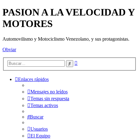
PASION A LA VELOCIDAD Y
MOTORES
Automovilismo y Motociclismo Venezolano, y sus protagonistas.
Obviar
Búsqueda
Buscar
avanzada
Enlaces rápidos
Mensajes no leídos
Temas sin respuesta
Temas activos
Buscar
Usuarios
El Equipo