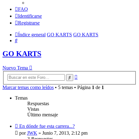
FAQ
Identificarse
Registrarse
Índice general
GO KARTS
GO KARTS
Buscar
GO KARTS
Nuevo Tema
Búsqueda
Buscar
avanzada
Marcar temas como leídos
• 5 temas • Página
1
de
1
Temas
Respuestas
Vistas
Último mensaje
En dónde fue esta carrera...?
por
JWK
»
Junio 7, 2013, 2:12 pm
3
Respuestas