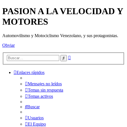
PASION A LA VELOCIDAD Y
MOTORES
Automovilismo y Motociclismo Venezolano, y sus protagonistas.
Obviar
Búsqueda
Buscar
avanzada
Enlaces rápidos
Mensajes no leídos
Temas sin respuesta
Temas activos
Buscar
Usuarios
El Equipo