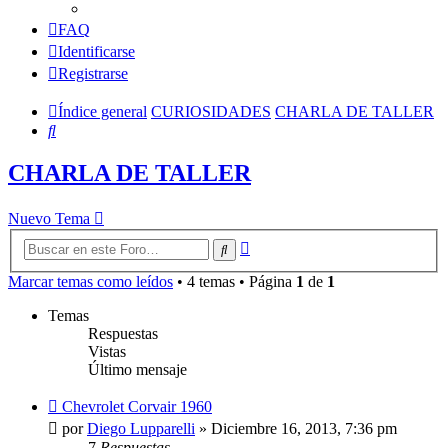
FAQ
Identificarse
Registrarse
Índice general
CURIOSIDADES
CHARLA DE TALLER
Buscar
CHARLA DE TALLER
Nuevo Tema
Búsqueda
Buscar
avanzada
Marcar temas como leídos
• 4 temas • Página
1
de
1
Temas
Respuestas
Vistas
Último mensaje
Chevrolet Corvair 1960
por
Diego Lupparelli
»
Diciembre 16, 2013, 7:36 pm
7
Respuestas